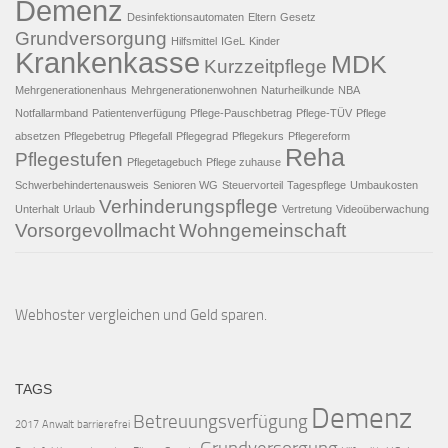
Demenz
Desinfektionsautomaten
Eltern
Gesetz
Grundversorgung
Hilfsmittel
IGeL
Kinder
Krankenkasse
MDK
Kurzzeitpflege
Mehrgenerationenhaus
Mehrgenerationenwohnen
Naturheilkunde
NBA
Notfallarmband
Patientenverfügung
Pflege-Pauschbetrag
Pflege-TÜV
Pflege
absetzen
Pflegebetrug
Pflegefall
Pflegegrad
Pflegekurs
Pflegereform
Reha
Pflegestufen
Pflegetagebuch
Pflege zuhause
Schwerbehindertenausweis
Senioren WG
Steuervorteil
Tagespflege
Umbaukosten
Verhinderungspflege
Unterhalt
Urlaub
Vertretung
Videoüberwachung
Vorsorgevollmacht
Wohngemeinschaft
Webhoster vergleichen
und Geld sparen.
TAGS
Demenz
Betreuungsverfügung
2017
Anwalt
barrierefrei