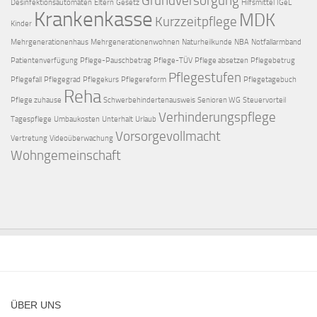
Grundversorgung
Desinfektionsautomaten
Eltern
Gesetz
Hilfsmittel
IGeL
Krankenkasse
MDK
Kurzzeitpflege
Kinder
Mehrgenerationenhaus
Mehrgenerationenwohnen
Naturheilkunde
NBA
Notfallarmband
Patientenverfügung
Pflege-Pauschbetrag
Pflege-TÜV
Pflege absetzen
Pflegebetrug
Pflegestufen
Pflegefall
Pflegegrad
Pflegekurs
Pflegereform
Pflegetagebuch
Reha
Pflege zuhause
Schwerbehindertenausweis
Senioren WG
Steuervorteil
Verhinderungspflege
Tagespflege
Umbaukosten
Unterhalt
Urlaub
Vorsorgevollmacht
Vertretung
Videoüberwachung
Wohngemeinschaft
ÜBER UNS