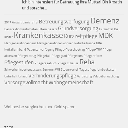
Ich bin interesiert fur Betreuung ihre Mutter! Bin Kroatin
und spreche...
Demenz
Betreuungsverfügung
2017
Anwalt
barrierefrei
Grundversorgung
Desinfektionsautomaten
Eltern
Gesetz
Hilfsmittel
IGeL
Krankenkasse
MDK
Kurzzeitpflege
Kinder
Mehrgenerationenhaus
Mehrgenerationenwohnen
Naturheilkunde
NBA
Notfallarmband
Patientenverfügung
Pflege-Pauschbetrag
Pflege-TÜV
Pflege
absetzen
Pflegebetrug
Pflegefall
Pflegegrad
Pflegekurs
Pflegereform
Reha
Pflegestufen
Pflegetagebuch
Pflege zuhause
Schwerbehindertenausweis
Senioren WG
Steuervorteil
Tagespflege
Umbaukosten
Verhinderungspflege
Unterhalt
Urlaub
Vertretung
Videoüberwachung
Vorsorgevollmacht
Wohngemeinschaft
Webhoster vergleichen
und Geld sparen.
TAGS