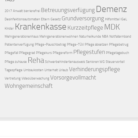
Demenz
Betreuungsverfügung
2017
Anwalt
barrierefrei
Grundversorgung
Desinfektionsautomaten
Eltern
Gesetz
Hilfsmittel
IGeL
Krankenkasse
MDK
Kurzzeitpflege
Kinder
Mehrgenerationenhaus
Mehrgenerationenwohnen
Naturheilkunde
NBA
Notfallarmband
Patientenverfügung
Pflege-Pauschbetrag
Pflege-TÜV
Pflege absetzen
Pflegebetrug
Pflegestufen
Pflegefall
Pflegegrad
Pflegekurs
Pflegereform
Pflegetagebuch
Reha
Pflege zuhause
Schwerbehindertenausweis
Senioren WG
Steuervorteil
Verhinderungspflege
Tagespflege
Umbaukosten
Unterhalt
Urlaub
Vorsorgevollmacht
Vertretung
Videoüberwachung
Wohngemeinschaft