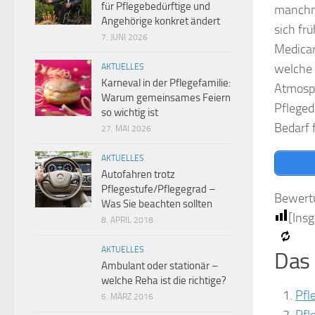
für Pflegebedürftige und
manchma
Angehörige konkret ändert
sich fr
7. JUNI 2026
Medicar
welche 
AKTUELLES
Karneval in der Pflegefamilie:
Atmosph
Warum gemeinsames Feiern
Pfleged
so wichtig ist
Bedarf f
27. MAI 2026
AKTUELLES
Autofahren trotz
Pflegestufe/Pflegegrad –
Bewert
Was Sie beachten sollten
[Ins
8. APRIL 2018
AKTUELLES
Das 
Ambulant oder stationär –
welche Reha ist die richtige?
Pfl
6. MÄRZ 2016