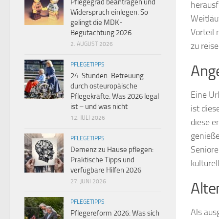
Pflegegrad beantragen und
herausf
Widerspruch einlegen: So
Weitläu
gelingt die MDK-
Vorteil
Begutachtung 2026
2. AUGUST 2026
zu reise
PFLEGETIPPS
Ang
24-Stunden-Betreuung
durch osteuropäische
Eine Ur
Pflegekräfte: Was 2026 legal
ist – und was nicht
ist die
12. JULI 2026
diese e
genieße
PFLEGETIPPS
Seniore
Demenz zu Hause pflegen:
Praktische Tipps und
kulture
verfügbare Hilfen 2026
27. JUNI 2026
Alte
PFLEGETIPPS
Als aus
Pflegereform 2026: Was sich