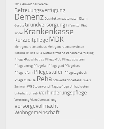
2017
Anwalt
barrierefrei
Betreuungsverfügung
Demenz
Desinfektionsautomaten
Eltern
Grundversorgung
Gesetz
Hilfsmittel
IGeL
Krankenkasse
Kinder
MDK
Kurzzeitpflege
Mehrgenerationenhaus
Mehrgenerationenwohnen
Naturheilkunde
NBA
Notfallarmband
Patientenverfügung
Pflege-Pauschbetrag
Pflege-TÜV
Pflege absetzen
Pflegebetrug
Pflegefall
Pflegegrad
Pflegekurs
Pflegestufen
Pflegereform
Pflegetagebuch
Reha
Pflege zuhause
Schwerbehindertenausweis
Senioren WG
Steuervorteil
Tagespflege
Umbaukosten
Verhinderungspflege
Unterhalt
Urlaub
Vertretung
Videoüberwachung
Vorsorgevollmacht
Wohngemeinschaft