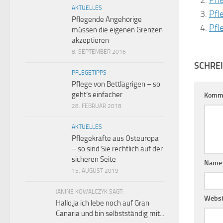
Pfl
AKTUELLES
Pfl
Pflegende Angehörige
Pfl
müssen die eigenen Grenzen
akzeptieren
8. SEPTEMBER 2016
SCHRE
PFLEGETIPPS
Pflege von Bettlägrigen – so
geht’s einfacher
Komm
28. FEBRUAR 2018
AKTUELLES
Pflegekräfte aus Osteuropa
– so sind Sie rechtlich auf der
sicheren Seite
Nam
15. AUGUST 2019
JANINE KOWALCZYK SAGT:
Websi
Hallo,ja ich lebe noch auf Gran
Canaria und bin selbstständig mit...