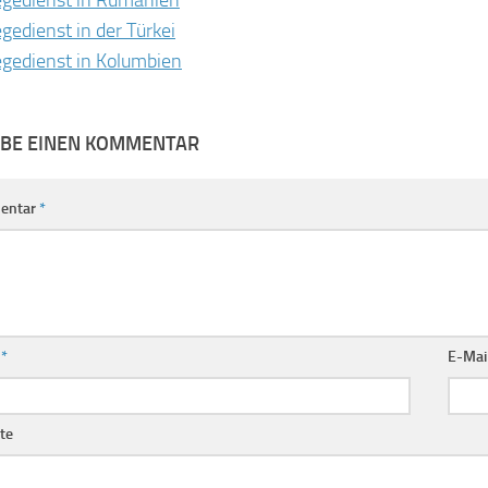
egedienst in Rumänien
egedienst in der Türkei
egedienst in Kolumbien
IBE EINEN KOMMENTAR
entar
*
e
*
E-Mai
te