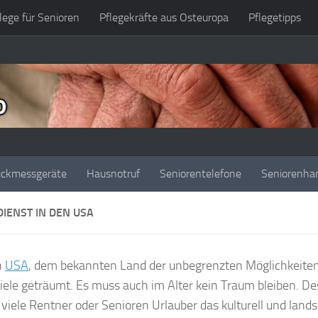
lege für Senioren
Pflegekräfte aus Osteuropa
Pflegetipps
uckmessgeräte
Hausnotruf
Seniorentelefone
Seniorenha
IENST IN DEN USA
n
USA
, dem bekannten Land der unbegrenzten Möglichkeite
iele geträumt. Es muss auch im Alter kein Traum bleiben. 
viele Rentner oder Senioren Urlauber das kulturell und lands