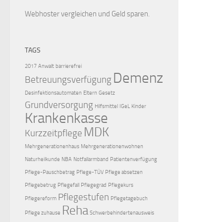
Webhoster vergleichen
und Geld sparen.
TAGS
2017
Anwalt
barrierefrei
Demenz
Betreuungsverfügung
Desinfektionsautomaten
Eltern
Gesetz
Grundversorgung
Hilfsmittel
IGeL
Kinder
Krankenkasse
MDK
Kurzzeitpflege
Mehrgenerationenhaus
Mehrgenerationenwohnen
Naturheilkunde
NBA
Notfallarmband
Patientenverfügung
Pflege-Pauschbetrag
Pflege-TÜV
Pflege absetzen
Pflegebetrug
Pflegefall
Pflegegrad
Pflegekurs
Pflegestufen
Pflegereform
Pflegetagebuch
Reha
Pflege zuhause
Schwerbehindertenausweis