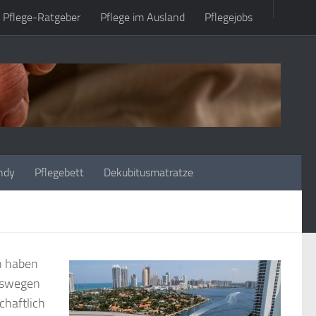
Pflege-Ratgeber
Pflege im Ausland
Pflegejobs
ndy
Pflegebett
Dekubitusmatratze
n haben
Deswegen
chaftlich