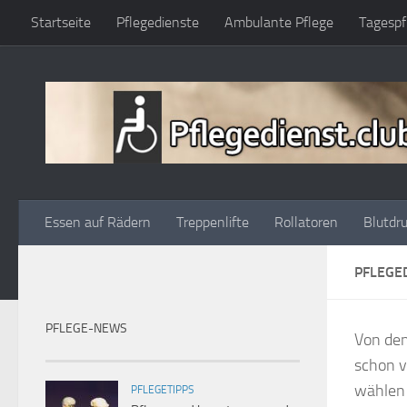
Startseite
Pflegedienste
Ambulante Pflege
Tagespf
Zum Inhalt springen
Essen auf Rädern
Treppenlifte
Rollatoren
Blutdr
PFLEGED
PFLEGE-NEWS
Von de
schon v
wählen 
PFLEGETIPPS