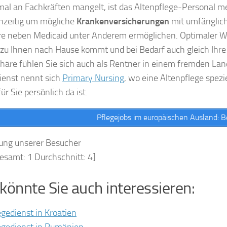
l an Fachkräften mangelt, ist das Altenpflege-Personal meh
ühzeitig um mögliche
Krankenversicherungen
mit umfänglic
e neben Medicaid unter Anderem ermöglichen. Optimaler Weis
zu Ihnen nach Hause kommt und bei Bedarf auch gleich Ihre 
äre fühlen Sie sich auch als Rentner in einem fremden Land
ienst nennt sich
Primary Nursing
, wo eine Altenpflege spez
ür Sie persönlich da ist.
Pflegejobs im europäischen Ausland: B
ung unserer Besucher
gesamt:
1
Durchschnitt:
4
]
könnte Sie auch interessieren:
egedienst in Kroatien