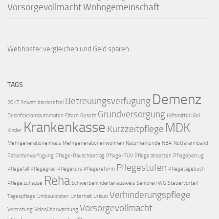
Vorsorgevollmacht
Wohngemeinschaft
Webhoster vergleichen
und Geld sparen.
TAGS
Demenz
Betreuungsverfügung
2017
Anwalt
barrierefrei
Grundversorgung
Desinfektionsautomaten
Eltern
Gesetz
Hilfsmittel
IGeL
Krankenkasse
MDK
Kurzzeitpflege
Kinder
Mehrgenerationenhaus
Mehrgenerationenwohnen
Naturheilkunde
NBA
Notfallarmband
Patientenverfügung
Pflege-Pauschbetrag
Pflege-TÜV
Pflege absetzen
Pflegebetrug
Pflegestufen
Pflegefall
Pflegegrad
Pflegekurs
Pflegereform
Pflegetagebuch
Reha
Pflege zuhause
Schwerbehindertenausweis
Senioren WG
Steuervorteil
Verhinderungspflege
Tagespflege
Umbaukosten
Unterhalt
Urlaub
Vorsorgevollmacht
Vertretung
Videoüberwachung