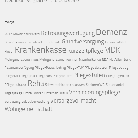
Webhoster vergleichen
und Geld sparen.
TAGS
Demenz
Betreuungsverfügung
2017
Anwalt
barrierefrei
Grundversorgung
Desinfektionsautomaten
Eltern
Gesetz
Hilfsmittel
IGeL
Krankenkasse
MDK
Kurzzeitpflege
Kinder
Mehrgenerationenhaus
Mehrgenerationenwohnen
Naturheilkunde
NBA
Notfallarmband
Patientenverfügung
Pflege-Pauschbetrag
Pflege-TÜV
Pflege absetzen
Pflegebetrug
Pflegestufen
Pflegefall
Pflegegrad
Pflegekurs
Pflegereform
Pflegetagebuch
Reha
Pflege zuhause
Schwerbehindertenausweis
Senioren WG
Steuervorteil
Verhinderungspflege
Tagespflege
Umbaukosten
Unterhalt
Urlaub
Vorsorgevollmacht
Vertretung
Videoüberwachung
Wohngemeinschaft