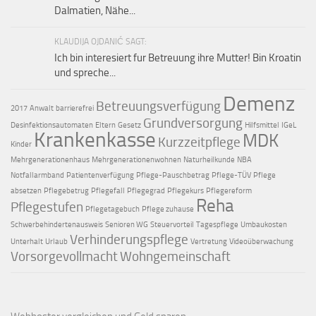
Dalmatien, Nähe...
KLAUDIJA OJDANIĆ SAGT:
Ich bin interesiert fur Betreuung ihre Mutter! Bin Kroatin
und spreche...
Demenz
Betreuungsverfügung
2017
Anwalt
barrierefrei
Grundversorgung
Desinfektionsautomaten
Eltern
Gesetz
Hilfsmittel
IGeL
Krankenkasse
MDK
Kurzzeitpflege
Kinder
Mehrgenerationenhaus
Mehrgenerationenwohnen
Naturheilkunde
NBA
Notfallarmband
Patientenverfügung
Pflege-Pauschbetrag
Pflege-TÜV
Pflege
absetzen
Pflegebetrug
Pflegefall
Pflegegrad
Pflegekurs
Pflegereform
Reha
Pflegestufen
Pflegetagebuch
Pflege zuhause
Schwerbehindertenausweis
Senioren WG
Steuervorteil
Tagespflege
Umbaukosten
Verhinderungspflege
Unterhalt
Urlaub
Vertretung
Videoüberwachung
Vorsorgevollmacht
Wohngemeinschaft