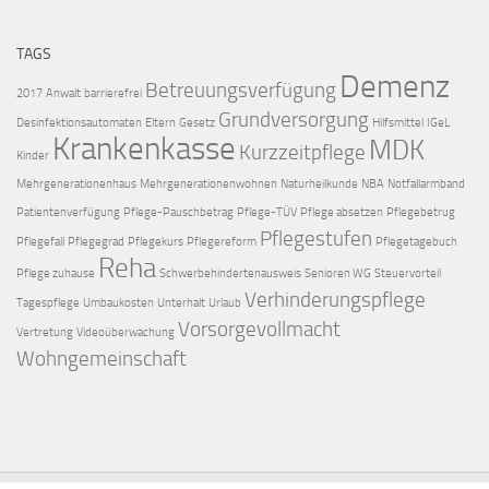
TAGS
Demenz
Betreuungsverfügung
2017
Anwalt
barrierefrei
Grundversorgung
Desinfektionsautomaten
Eltern
Gesetz
Hilfsmittel
IGeL
Krankenkasse
MDK
Kurzzeitpflege
Kinder
Mehrgenerationenhaus
Mehrgenerationenwohnen
Naturheilkunde
NBA
Notfallarmband
Patientenverfügung
Pflege-Pauschbetrag
Pflege-TÜV
Pflege absetzen
Pflegebetrug
Pflegestufen
Pflegefall
Pflegegrad
Pflegekurs
Pflegereform
Pflegetagebuch
Reha
Pflege zuhause
Schwerbehindertenausweis
Senioren WG
Steuervorteil
Verhinderungspflege
Tagespflege
Umbaukosten
Unterhalt
Urlaub
Vorsorgevollmacht
Vertretung
Videoüberwachung
Wohngemeinschaft