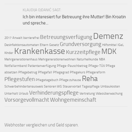
KLAUDIJA OJDANIĆ SAGT:
Ich bin interesiert fur Betreuung ihre Mutter! Bin Kroatin
und spreche...
Demenz
Betreuungsverfügung
2017
Anwalt
barrierefrei
Grundversorgung
Desinfektionsautomaten
Eltern
Gesetz
Hilfsmittel
IGeL
Krankenkasse
MDK
Kurzzeitpflege
Kinder
Mehrgenerationenhaus
Mehrgenerationenwohnen
Naturheilkunde
NBA
Notfallarmband
Patientenverfügung
Pflege-Pauschbetrag
Pflege-TÜV
Pflege
absetzen
Pflegebetrug
Pflegefall
Pflegegrad
Pflegekurs
Pflegereform
Reha
Pflegestufen
Pflegetagebuch
Pflege zuhause
Schwerbehindertenausweis
Senioren WG
Steuervorteil
Tagespflege
Umbaukosten
Verhinderungspflege
Unterhalt
Urlaub
Vertretung
Videoüberwachung
Vorsorgevollmacht
Wohngemeinschaft
Webhoster vergleichen
und Geld sparen.