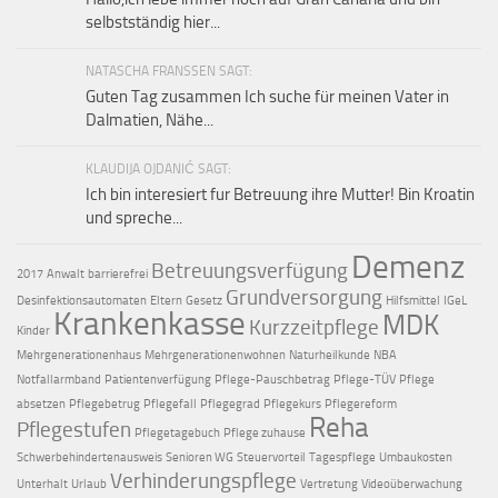
selbstständig hier...
NATASCHA FRANSSEN SAGT:
Guten Tag zusammen Ich suche für meinen Vater in
Dalmatien, Nähe...
KLAUDIJA OJDANIĆ SAGT:
Ich bin interesiert fur Betreuung ihre Mutter! Bin Kroatin
und spreche...
Demenz
Betreuungsverfügung
2017
Anwalt
barrierefrei
Grundversorgung
Desinfektionsautomaten
Eltern
Gesetz
Hilfsmittel
IGeL
Krankenkasse
MDK
Kurzzeitpflege
Kinder
Mehrgenerationenhaus
Mehrgenerationenwohnen
Naturheilkunde
NBA
Notfallarmband
Patientenverfügung
Pflege-Pauschbetrag
Pflege-TÜV
Pflege
absetzen
Pflegebetrug
Pflegefall
Pflegegrad
Pflegekurs
Pflegereform
Reha
Pflegestufen
Pflegetagebuch
Pflege zuhause
Schwerbehindertenausweis
Senioren WG
Steuervorteil
Tagespflege
Umbaukosten
Verhinderungspflege
Unterhalt
Urlaub
Vertretung
Videoüberwachung