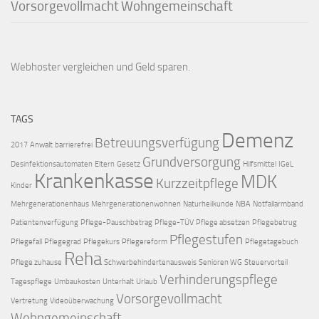
Vorsorgevollmacht
Wohngemeinschaft
Webhoster vergleichen
und Geld sparen.
TAGS
Demenz
Betreuungsverfügung
2017
Anwalt
barrierefrei
Grundversorgung
Desinfektionsautomaten
Eltern
Gesetz
Hilfsmittel
IGeL
Krankenkasse
MDK
Kurzzeitpflege
Kinder
Mehrgenerationenhaus
Mehrgenerationenwohnen
Naturheilkunde
NBA
Notfallarmband
Patientenverfügung
Pflege-Pauschbetrag
Pflege-TÜV
Pflege absetzen
Pflegebetrug
Pflegestufen
Pflegefall
Pflegegrad
Pflegekurs
Pflegereform
Pflegetagebuch
Reha
Pflege zuhause
Schwerbehindertenausweis
Senioren WG
Steuervorteil
Verhinderungspflege
Tagespflege
Umbaukosten
Unterhalt
Urlaub
Vorsorgevollmacht
Vertretung
Videoüberwachung
Wohngemeinschaft