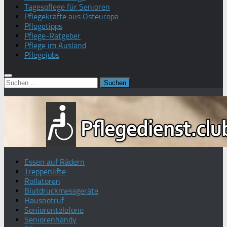
Tagespflege für Senioren
Pflegekräfte aus Osteuropa
Pflegetipps
Pflege-Ratgeber
Pflege im Ausland
Pflegejobs
Suchen
nach:
Essen auf Rädern
Treppenlifte
Rollatoren
Blutdruckmessgeräte
Hausnotruf
Seniorentelefone
Seniorenhandy