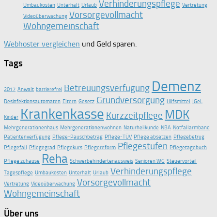
Verhinderungspflege
Umbaukosten
Unterhalt
Urlaub
Vertretung
Vorsorgevollmacht
Videoüberwachung
Wohngemeinschaft
Webhoster vergleichen
und Geld sparen.
Tags
Demenz
Betreuungsverfügung
2017
Anwalt
barrierefrei
Grundversorgung
Desinfektionsautomaten
Eltern
Gesetz
Hilfsmittel
IGeL
Krankenkasse
MDK
Kurzzeitpflege
Kinder
Mehrgenerationenhaus
Mehrgenerationenwohnen
Naturheilkunde
NBA
Notfallarmband
Patientenverfügung
Pflege-Pauschbetrag
Pflege-TÜV
Pflege absetzen
Pflegebetrug
Pflegestufen
Pflegefall
Pflegegrad
Pflegekurs
Pflegereform
Pflegetagebuch
Reha
Pflege zuhause
Schwerbehindertenausweis
Senioren WG
Steuervorteil
Verhinderungspflege
Tagespflege
Umbaukosten
Unterhalt
Urlaub
Vorsorgevollmacht
Vertretung
Videoüberwachung
Wohngemeinschaft
Über uns