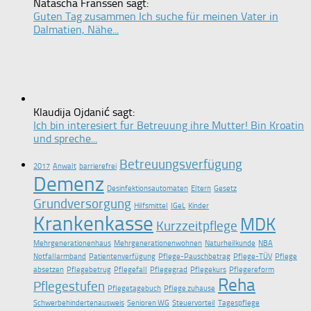
Natascha Franssen sagt:
Guten Tag zusammen Ich suche für meinen Vater in
Dalmatien, Nähe...
Klaudija Ojdanić sagt:
Ich bin interesiert fur Betreuung ihre Mutter! Bin Kroatin
und spreche...
Betreuungsverfügung
2017
Anwalt
barrierefrei
Demenz
Desinfektionsautomaten
Eltern
Gesetz
Grundversorgung
Hilfsmittel
IGeL
Kinder
Krankenkasse
MDK
Kurzzeitpflege
Mehrgenerationenhaus
Mehrgenerationenwohnen
Naturheilkunde
NBA
Notfallarmband
Patientenverfügung
Pflege-Pauschbetrag
Pflege-TÜV
Pflege
absetzen
Pflegebetrug
Pflegefall
Pflegegrad
Pflegekurs
Pflegereform
Reha
Pflegestufen
Pflegetagebuch
Pflege zuhause
Schwerbehindertenausweis
Senioren WG
Steuervorteil
Tagespflege