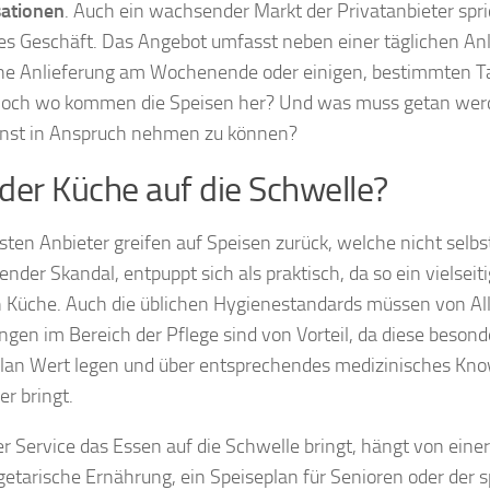
sationen
. Auch ein wachsender Markt der Privatanbieter spric
ves Geschäft. Das Angebot umfasst neben einer täglichen An
ne Anlieferung am Wochenende oder einigen, bestimmten 
Doch wo kommen die Speisen her? Und was muss getan we
nst in Anspruch nehmen zu können?
der Küche auf die Schwelle?
sten Anbieter greifen auf Speisen zurück, welche nicht selbs
nder Skandal, entpuppt sich als praktisch, da so ein vielseit
 Küche. Auch die üblichen Hygienestandards müssen von Al
ngen im Bereich der Pflege sind von Vorteil, da diese beso
lan Wert legen und über entsprechendes medizinisches Kno
er bringt.
 Service das Essen auf die Schwelle bringt, hängt von eine
getarische Ernährung, ein Speiseplan für Senioren oder der s