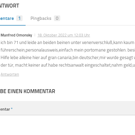
ANTWORT
entare
1
Pingbacks
0
Manfred Omonsky
18. Oktober 2022 um 12:03 Uhr
ich bin 71 und leide an beiden beinen unter venenverschluß,kann kaum 
führerschein,personalausweis,einfach mein portomane gestohlen. bes
Hilfe lebe alleine hier auf gran canaria,bin deutscher,mir wurde gesagt wi
der tür, macht keiner auf.habe rechtsanwalt eingeschaltet,nahm geld,u
Antworten
IBE EINEN KOMMENTAR
entar
*