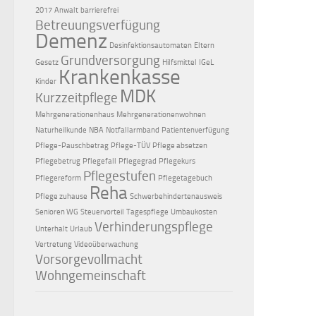
2017
Anwalt
barrierefrei
Betreuungsverfügung
Demenz
Desinfektionsautomaten
Eltern
Grundversorgung
Gesetz
Hilfsmittel
IGeL
Krankenkasse
Kinder
MDK
Kurzzeitpflege
Mehrgenerationenhaus
Mehrgenerationenwohnen
Naturheilkunde
NBA
Notfallarmband
Patientenverfügung
Pflege-Pauschbetrag
Pflege-TÜV
Pflege absetzen
Pflegebetrug
Pflegefall
Pflegegrad
Pflegekurs
Pflegestufen
Pflegereform
Pflegetagebuch
Reha
Pflege zuhause
Schwerbehindertenausweis
Senioren WG
Steuervorteil
Tagespflege
Umbaukosten
Verhinderungspflege
Unterhalt
Urlaub
Vertretung
Videoüberwachung
Vorsorgevollmacht
Wohngemeinschaft