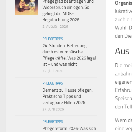
Pflegegrad beantragen und
Organi
Widerspruch einlegen: So
lukrati
gelingt die MDK-
auch ei
Begutachtung 2026
2. AUGUST 2026
Wahl. 
den Die
PFLEGETIPPS
24-Stunden-Betreuung
Aus 
durch osteuropäische
Pflegekräfte: Was 2026 legal
ist – und was nicht
Die mei
12. JULI 2026
anbahne
eigenen
PFLEGETIPPS
Erfahru
Demenz zu Hause pflegen:
Praktische Tipps und
Speisep
verfügbare Hilfen 2026
den Tell
27. JUNI 2026
Wem der
PFLEGETIPPS
eine ve
Pflegereform 2026: Was sich