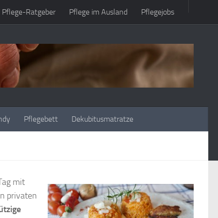
Pflege-Ratgeber
Pflege im Ausland
Pflegejobs
ndy
Pflegebett
Dekubitusmatratze
Tag mit
n privaten
tzige