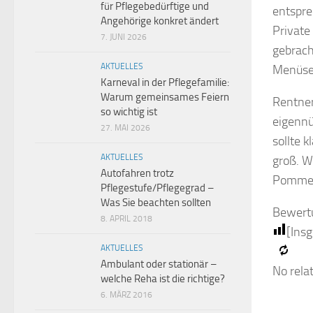
für Pflegebedürftige und
entspre
Angehörige konkret ändert
Private
7. JUNI 2026
gebrach
AKTUELLES
Menüse
Karneval in der Pflegefamilie:
Warum gemeinsames Feiern
Rentner
so wichtig ist
eigennü
27. MAI 2026
sollte 
AKTUELLES
groß. W
Autofahren trotz
Pommes 
Pflegestufe/Pflegegrad –
Was Sie beachten sollten
Bewert
8. APRIL 2018
[Ins
AKTUELLES
Ambulant oder stationär –
No rela
welche Reha ist die richtige?
6. MÄRZ 2016