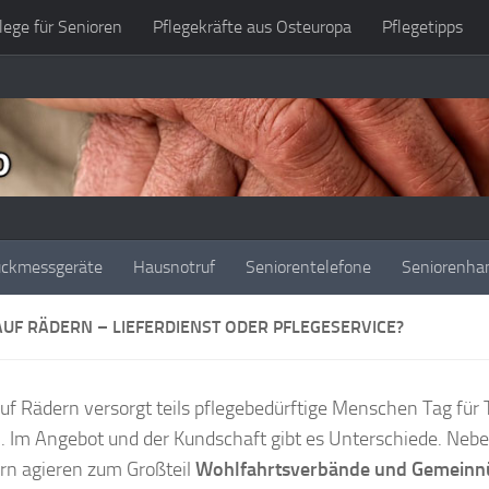
lege für Senioren
Pflegekräfte aus Osteuropa
Pflegetipps
uckmessgeräte
Hausnotruf
Seniorentelefone
Seniorenha
AUF RÄDERN – LIEFERDIENST ODER PFLEGESERVICE?
uf Rädern versorgt teils pflegebedürftige Menschen Tag für 
. Im Angebot und der Kundschaft gibt es Unterschiede. Nebe
rn agieren zum Großteil
Wohlfahrtsverbände und Gemeinnü