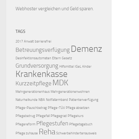
Webhoster vergleichen
und Geld sparen.
TAGS
2017
Anwalt
barrierefrei
Demenz
Betreuungsverfügung
Desinfektionsautomaten
Eltern
Gesetz
Grundversorgung
Hilfsmittel
IGeL
Kinder
Krankenkasse
MDK
Kurzzeitpflege
Mehrgenerationenhaus
Mehrgenerationenwohnen
Naturheilkunde
NBA
Notfallarmband
Patientenverfügung
Pflege-Pauschbetrag
Pflege-TÜV
Pflege absetzen
Pflegebetrug
Pflegefall
Pflegegrad
Pflegekurs
Pflegestufen
Pflegereform
Pflegetagebuch
Reha
Pflege zuhause
Schwerbehindertenausweis