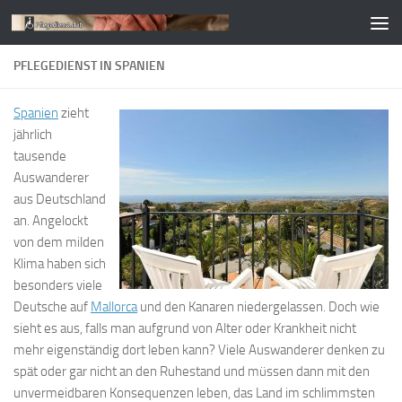
Zum Inhalt springen
PFLEGEDIENST IN SPANIEN
Spanien
zieht
jährlich
tausende
Auswanderer
aus Deutschland
an. Angelockt
von dem milden
Klima haben sich
besonders viele
Deutsche auf
Mallorca
und den Kanaren niedergelassen. Doch wie
sieht es aus, falls man aufgrund von Alter oder Krankheit nicht
mehr eigenständig dort leben kann? Viele Auswanderer denken zu
spät oder gar nicht an den Ruhestand und müssen dann mit den
unvermeidbaren Konsequenzen leben, das Land im schlimmsten