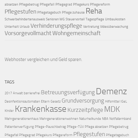
absetzen
Pflegebetrug
Pflegefall
Pflegegrad
Pflegekurs
Pflegereform
Reha
Pflegestufen
Pflegetagebuch
Pflege zuhause
Schwerbehindertenausweis
Senioren WG
Steuervorteil
Tagespflege
Umbaukosten
Verhinderungspflege
Unterhalt
Urlaub
Vertretung
Videoüberwachung
Vorsorgevollmacht
Wohngemeinschaft
Webhoster vergleichen
und Geld sparen.
TAGS
Demenz
Betreuungsverfügung
2017
Anwalt
barrierefrei
Grundversorgung
Desinfektionsautomaten
Eltern
Gesetz
Hilfsmittel
IGeL
Krankenkasse
MDK
Kurzzeitpflege
Kinder
Mehrgenerationenhaus
Mehrgenerationenwohnen
Naturheilkunde
NBA
Notfallarmband
Patientenverfügung
Pflege-Pauschbetrag
Pflege-TÜV
Pflege absetzen
Pflegebetrug
Pflegestufen
Pflegefall
Pflegegrad
Pflegekurs
Pflegereform
Pflegetagebuch