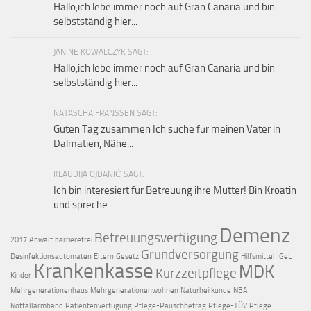
Hallo,ich lebe immer noch auf Gran Canaria und bin
selbstständig hier...
JANINE KOWALCZYK SAGT:
Hallo,ich lebe immer noch auf Gran Canaria und bin
selbstständig hier...
NATASCHA FRANSSEN SAGT:
Guten Tag zusammen Ich suche für meinen Vater in
Dalmatien, Nähe...
KLAUDIJA OJDANIĆ SAGT:
Ich bin interesiert fur Betreuung ihre Mutter! Bin Kroatin
und spreche...
Demenz
Betreuungsverfügung
2017
Anwalt
barrierefrei
Grundversorgung
Desinfektionsautomaten
Eltern
Gesetz
Hilfsmittel
IGeL
Krankenkasse
MDK
Kurzzeitpflege
Kinder
Mehrgenerationenhaus
Mehrgenerationenwohnen
Naturheilkunde
NBA
Notfallarmband
Patientenverfügung
Pflege-Pauschbetrag
Pflege-TÜV
Pflege