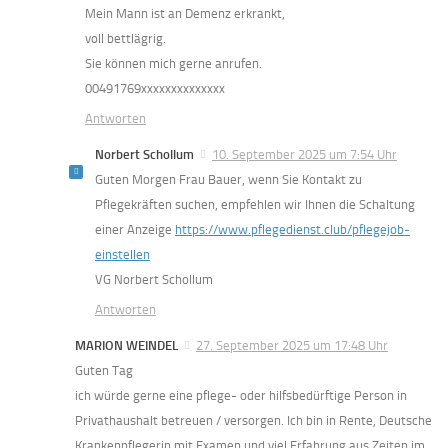
Mein Mann ist an Demenz erkrankt,
voll bettlägrig.
Sie können mich gerne anrufen.
00491769xxxxxxxxxxxxxx
Antworten
Norbert Schollum
10. September 2025 um 7:54 Uhr
Guten Morgen Frau Bauer, wenn Sie Kontakt zu
Pflegekräften suchen, empfehlen wir Ihnen die Schaltung
einer Anzeige
https://www.pflegedienst.club/pflegejob-
einstellen
VG Norbert Schollum
Antworten
MARION WEINDEL
27. September 2025 um 17:48 Uhr
Guten Tag
ich würde gerne eine pflege- oder hilfsbedürftige Person in
Privathaushalt betreuen / versorgen. Ich bin in Rente, Deutsche
Krankenpflegerin mit Examen und viel Erfahrung aus Zeiten im