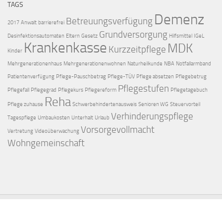
TAGS
Demenz
Betreuungsverfügung
2017
Anwalt
barrierefrei
Grundversorgung
Desinfektionsautomaten
Eltern
Gesetz
Hilfsmittel
IGeL
Krankenkasse
MDK
Kurzzeitpflege
Kinder
Mehrgenerationenhaus
Mehrgenerationenwohnen
Naturheilkunde
NBA
Notfallarmband
Patientenverfügung
Pflege-Pauschbetrag
Pflege-TÜV
Pflege absetzen
Pflegebetrug
Pflegestufen
Pflegefall
Pflegegrad
Pflegekurs
Pflegereform
Pflegetagebuch
Reha
Pflege zuhause
Schwerbehindertenausweis
Senioren WG
Steuervorteil
Verhinderungspflege
Tagespflege
Umbaukosten
Unterhalt
Urlaub
Vorsorgevollmacht
Vertretung
Videoüberwachung
Wohngemeinschaft