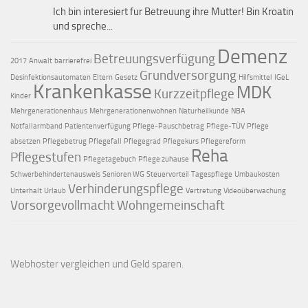
Ich bin interesiert fur Betreuung ihre Mutter! Bin Kroatin
und spreche...
Demenz
Betreuungsverfügung
2017
Anwalt
barrierefrei
Grundversorgung
Desinfektionsautomaten
Eltern
Gesetz
Hilfsmittel
IGeL
Krankenkasse
MDK
Kurzzeitpflege
Kinder
Mehrgenerationenhaus
Mehrgenerationenwohnen
Naturheilkunde
NBA
Notfallarmband
Patientenverfügung
Pflege-Pauschbetrag
Pflege-TÜV
Pflege
absetzen
Pflegebetrug
Pflegefall
Pflegegrad
Pflegekurs
Pflegereform
Reha
Pflegestufen
Pflegetagebuch
Pflege zuhause
Schwerbehindertenausweis
Senioren WG
Steuervorteil
Tagespflege
Umbaukosten
Verhinderungspflege
Unterhalt
Urlaub
Vertretung
Videoüberwachung
Vorsorgevollmacht
Wohngemeinschaft
Webhoster vergleichen
und Geld sparen.