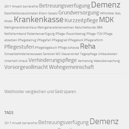
Demenz
Betreuungsverfügung
2017
Anwalt
barrierefrei
Grundversorgung
Desinfektionsautomaten
Eltern
Gesetz
Hilfsmittel
IGeL
Krankenkasse
MDK
Kurzzeitpflege
Kinder
Mehrgenerationenhaus
Mehrgenerationenwohnen
Naturheilkunde
NBA
Notfallarmband
Patientenverfügung
Pflege-Pauschbetrag
Pflege-TÜV
Pflege
absetzen
Pflegebetrug
Pflegefall
Pflegegrad
Pflegekurs
Pflegereform
Reha
Pflegestufen
Pflegetagebuch
Pflege zuhause
Schwerbehindertenausweis
Senioren WG
Steuervorteil
Tagespflege
Umbaukosten
Verhinderungspflege
Unterhalt
Urlaub
Vertretung
Videoüberwachung
Vorsorgevollmacht
Wohngemeinschaft
Webhoster vergleichen
und Geld sparen.
TAGS
Demenz
Betreuungsverfügung
2017
Anwalt
barrierefrei