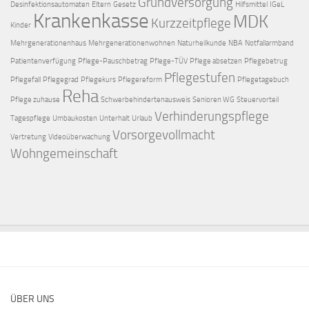
Grundversorgung
Desinfektionsautomaten
Eltern
Gesetz
Hilfsmittel
IGeL
Krankenkasse
MDK
Kurzzeitpflege
Kinder
Mehrgenerationenhaus
Mehrgenerationenwohnen
Naturheilkunde
NBA
Notfallarmband
Patientenverfügung
Pflege-Pauschbetrag
Pflege-TÜV
Pflege absetzen
Pflegebetrug
Pflegestufen
Pflegefall
Pflegegrad
Pflegekurs
Pflegereform
Pflegetagebuch
Reha
Pflege zuhause
Schwerbehindertenausweis
Senioren WG
Steuervorteil
Verhinderungspflege
Tagespflege
Umbaukosten
Unterhalt
Urlaub
Vorsorgevollmacht
Vertretung
Videoüberwachung
Wohngemeinschaft
ÜBER UNS