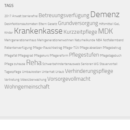
TAGS
Demenz
Betreuungsverfügung
2017
Anwalt
barrierefrei
Grundversorgung
Desinfektionsautomaten
Eltern
Gesetz
Hilfsmittel
IGeL
Krankenkasse
MDK
Kurzzeitpflege
Kinder
Mehrgenerationenhaus
Mehrgenerationenwohnen
Naturheilkunde
NBA
Notfallarmband
Patientenverfügung
Pflege-Pauschbetrag
Pflege-TÜV
Pflege absetzen
Pflegebetrug
Pflegestufen
Pflegefall
Pflegegrad
Pflegekurs
Pflegereform
Pflegetagebuch
Reha
Pflege zuhause
Schwerbehindertenausweis
Senioren WG
Steuervorteil
Verhinderungspflege
Tagespflege
Umbaukosten
Unterhalt
Urlaub
Vorsorgevollmacht
Vertretung
Videoüberwachung
Wohngemeinschaft