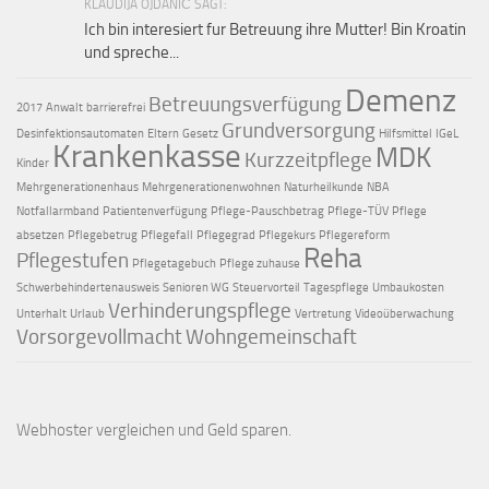
KLAUDIJA OJDANIĆ SAGT:
Ich bin interesiert fur Betreuung ihre Mutter! Bin Kroatin
und spreche...
Demenz
Betreuungsverfügung
2017
Anwalt
barrierefrei
Grundversorgung
Desinfektionsautomaten
Eltern
Gesetz
Hilfsmittel
IGeL
Krankenkasse
MDK
Kurzzeitpflege
Kinder
Mehrgenerationenhaus
Mehrgenerationenwohnen
Naturheilkunde
NBA
Notfallarmband
Patientenverfügung
Pflege-Pauschbetrag
Pflege-TÜV
Pflege
absetzen
Pflegebetrug
Pflegefall
Pflegegrad
Pflegekurs
Pflegereform
Reha
Pflegestufen
Pflegetagebuch
Pflege zuhause
Schwerbehindertenausweis
Senioren WG
Steuervorteil
Tagespflege
Umbaukosten
Verhinderungspflege
Unterhalt
Urlaub
Vertretung
Videoüberwachung
Vorsorgevollmacht
Wohngemeinschaft
Webhoster vergleichen
und Geld sparen.