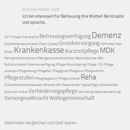
KLAUDIJA OJDANIĆ SAGT:
Ich bin interesiert fur Betreuung ihre Mutter! Bin Kroatin
und spreche...
Demenz
Betreuungsverfügung
2017
Anwalt
barrierefrei
Grundversorgung
Desinfektionsautomaten
Eltern
Gesetz
Hilfsmittel
IGeL
Krankenkasse
MDK
Kurzzeitpflege
Kinder
Mehrgenerationenhaus
Mehrgenerationenwohnen
Naturheilkunde
NBA
Notfallarmband
Patientenverfügung
Pflege-Pauschbetrag
Pflege-TÜV
Pflege
absetzen
Pflegebetrug
Pflegefall
Pflegegrad
Pflegekurs
Pflegereform
Reha
Pflegestufen
Pflegetagebuch
Pflege zuhause
Schwerbehindertenausweis
Senioren WG
Steuervorteil
Tagespflege
Umbaukosten
Verhinderungspflege
Unterhalt
Urlaub
Vertretung
Videoüberwachung
Vorsorgevollmacht
Wohngemeinschaft
Webhoster vergleichen
und Geld sparen.