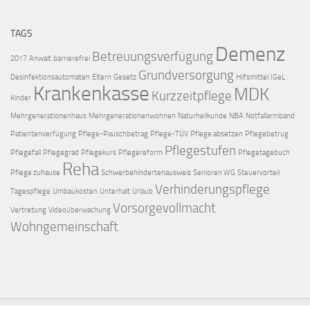
TAGS
Demenz
Betreuungsverfügung
2017
Anwalt
barrierefrei
Grundversorgung
Desinfektionsautomaten
Eltern
Gesetz
Hilfsmittel
IGeL
Krankenkasse
MDK
Kurzzeitpflege
Kinder
Mehrgenerationenhaus
Mehrgenerationenwohnen
Naturheilkunde
NBA
Notfallarmband
Patientenverfügung
Pflege-Pauschbetrag
Pflege-TÜV
Pflege absetzen
Pflegebetrug
Pflegestufen
Pflegefall
Pflegegrad
Pflegekurs
Pflegereform
Pflegetagebuch
Reha
Pflege zuhause
Schwerbehindertenausweis
Senioren WG
Steuervorteil
Verhinderungspflege
Tagespflege
Umbaukosten
Unterhalt
Urlaub
Vorsorgevollmacht
Vertretung
Videoüberwachung
Wohngemeinschaft