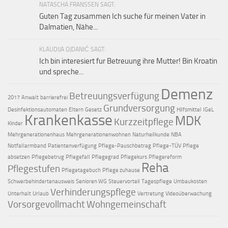
NATASCHA FRANSSEN SAGT:
Guten Tag zusammen Ich suche für meinen Vater in
Dalmatien, Nähe...
KLAUDIJA OJDANIĆ SAGT:
Ich bin interesiert fur Betreuung ihre Mutter! Bin Kroatin
und spreche...
Demenz
Betreuungsverfügung
2017
Anwalt
barrierefrei
Grundversorgung
Desinfektionsautomaten
Eltern
Gesetz
Hilfsmittel
IGeL
Krankenkasse
MDK
Kurzzeitpflege
Kinder
Mehrgenerationenhaus
Mehrgenerationenwohnen
Naturheilkunde
NBA
Notfallarmband
Patientenverfügung
Pflege-Pauschbetrag
Pflege-TÜV
Pflege
absetzen
Pflegebetrug
Pflegefall
Pflegegrad
Pflegekurs
Pflegereform
Reha
Pflegestufen
Pflegetagebuch
Pflege zuhause
Schwerbehindertenausweis
Senioren WG
Steuervorteil
Tagespflege
Umbaukosten
Verhinderungspflege
Unterhalt
Urlaub
Vertretung
Videoüberwachung
Vorsorgevollmacht
Wohngemeinschaft