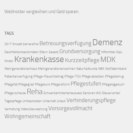
Webhoster vergleichen
und Geld sparen.
TAGS
Demenz
Betreuungsverfügung
2017
Anwalt
barrierefrei
Grundversorgung
Desinfektionsautomaten
Eltern
Gesetz
Hilfsmittel
IGeL
Krankenkasse
MDK
Kurzzeitpflege
Kinder
Mehrgenerationenhaus
Mehrgenerationenwohnen
Naturheilkunde
NBA
Notfallarmband
Patientenverfügung
Pflege-Pauschbetrag
Pflege-TÜV
Pflege absetzen
Pflegebetrug
Pflegestufen
Pflegefall
Pflegegrad
Pflegekurs
Pflegereform
Pflegetagebuch
Reha
Pflege zuhause
Schwerbehindertenausweis
Senioren WG
Steuervorteil
Verhinderungspflege
Tagespflege
Umbaukosten
Unterhalt
Urlaub
Vorsorgevollmacht
Vertretung
Videoüberwachung
Wohngemeinschaft