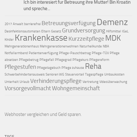
Ich bin interesiert fur Betreuung ihre Mutter! Bin Kroatin
und spreche...
Demenz
Betreuungsverfügung
2017
Anwalt
barrierefrei
Grundversorgung
Desinfektionsautomaten
Eltern
Gesetz
Hilfsmittel
IGeL
Krankenkasse
MDK
Kurzzeitpflege
Kinder
Mehrgenerationenhaus
Mehrgenerationenwohnen
Naturheilkunde
NBA
Notfallarmband
Patientenverfügung
Pflege-Pauschbetrag
Pflege-TÜV
Pflege
absetzen
Pflegebetrug
Pflegefall
Pflegegrad
Pflegekurs
Pflegereform
Reha
Pflegestufen
Pflegetagebuch
Pflege zuhause
Schwerbehindertenausweis
Senioren WG
Steuervorteil
Tagespflege
Umbaukosten
Verhinderungspflege
Unterhalt
Urlaub
Vertretung
Videoüberwachung
Vorsorgevollmacht
Wohngemeinschaft
Webhoster vergleichen
und Geld sparen.
TAGS