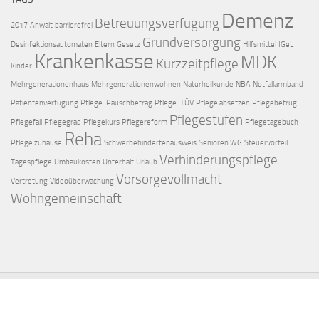
Demenz
Betreuungsverfügung
2017
Anwalt
barrierefrei
Grundversorgung
Desinfektionsautomaten
Eltern
Gesetz
Hilfsmittel
IGeL
Krankenkasse
MDK
Kurzzeitpflege
Kinder
Mehrgenerationenhaus
Mehrgenerationenwohnen
Naturheilkunde
NBA
Notfallarmband
Patientenverfügung
Pflege-Pauschbetrag
Pflege-TÜV
Pflege absetzen
Pflegebetrug
Pflegestufen
Pflegefall
Pflegegrad
Pflegekurs
Pflegereform
Pflegetagebuch
Reha
Pflege zuhause
Schwerbehindertenausweis
Senioren WG
Steuervorteil
Verhinderungspflege
Tagespflege
Umbaukosten
Unterhalt
Urlaub
Vorsorgevollmacht
Vertretung
Videoüberwachung
Wohngemeinschaft