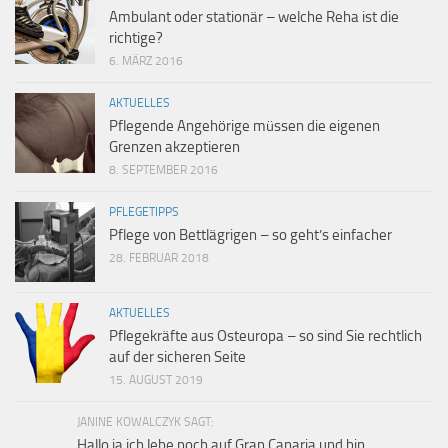
Ambulant oder stationär – welche Reha ist die
richtige?
6. MÄRZ 2016
AKTUELLES
Pflegende Angehörige müssen die eigenen
Grenzen akzeptieren
8. SEPTEMBER 2016
PFLEGETIPPS
Pflege von Bettlägrigen – so geht’s einfacher
28. FEBRUAR 2018
AKTUELLES
Pflegekräfte aus Osteuropa – so sind Sie rechtlich
auf der sicheren Seite
15. AUGUST 2019
JANINE KOWALCZYK SAGT:
Hallo,ja ich lebe noch auf Gran Canaria und bin