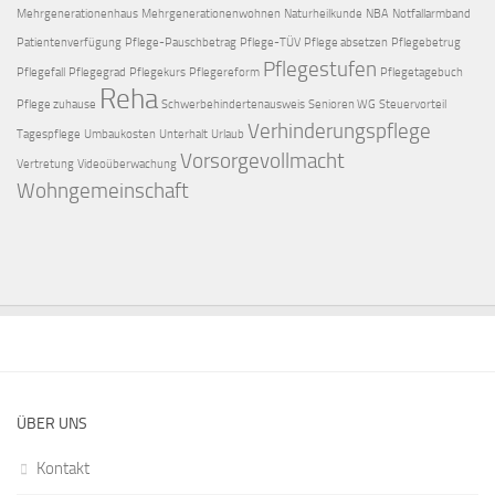
Mehrgenerationenhaus
Mehrgenerationenwohnen
Naturheilkunde
NBA
Notfallarmband
Patientenverfügung
Pflege-Pauschbetrag
Pflege-TÜV
Pflege absetzen
Pflegebetrug
Pflegestufen
Pflegefall
Pflegegrad
Pflegekurs
Pflegereform
Pflegetagebuch
Reha
Pflege zuhause
Schwerbehindertenausweis
Senioren WG
Steuervorteil
Verhinderungspflege
Tagespflege
Umbaukosten
Unterhalt
Urlaub
Vorsorgevollmacht
Vertretung
Videoüberwachung
Wohngemeinschaft
ÜBER UNS
Kontakt