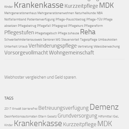
Krankenkasse
MDK
Kurzzeitpflege
Kinder
Mehrgenerationenhaus
Mehrgenerationenwohnen
Naturheilkunde
NBA
Notfallarmband
Patientenverfügung
Pflege-Pauschbetrag
Pflege-TÜV
Pflege
absetzen
Pflegebetrug
Pflegefall
Pflegegrad
Pflegekurs
Pflegereform
Reha
Pflegestufen
Pflegetagebuch
Pflege zuhause
Schwerbehindertenausweis
Senioren WG
Steuervorteil
Tagespflege
Umbaukosten
Verhinderungspflege
Unterhalt
Urlaub
Vertretung
Videoüberwachung
Vorsorgevollmacht
Wohngemeinschaft
Webhoster vergleichen
und Geld sparen.
TAGS
Demenz
Betreuungsverfügung
2017
Anwalt
barrierefrei
Grundversorgung
Desinfektionsautomaten
Eltern
Gesetz
Hilfsmittel
IGeL
Krankenkasse
MDK
Kurzzeitpflege
Kinder