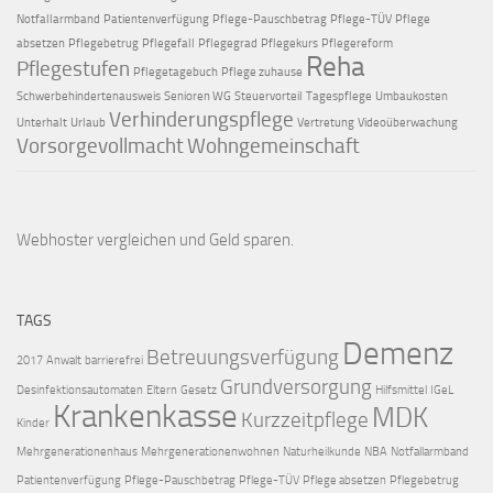
Notfallarmband
Patientenverfügung
Pflege-Pauschbetrag
Pflege-TÜV
Pflege
absetzen
Pflegebetrug
Pflegefall
Pflegegrad
Pflegekurs
Pflegereform
Reha
Pflegestufen
Pflegetagebuch
Pflege zuhause
Schwerbehindertenausweis
Senioren WG
Steuervorteil
Tagespflege
Umbaukosten
Verhinderungspflege
Unterhalt
Urlaub
Vertretung
Videoüberwachung
Vorsorgevollmacht
Wohngemeinschaft
Webhoster vergleichen
und Geld sparen.
TAGS
Demenz
Betreuungsverfügung
2017
Anwalt
barrierefrei
Grundversorgung
Desinfektionsautomaten
Eltern
Gesetz
Hilfsmittel
IGeL
Krankenkasse
MDK
Kurzzeitpflege
Kinder
Mehrgenerationenhaus
Mehrgenerationenwohnen
Naturheilkunde
NBA
Notfallarmband
Patientenverfügung
Pflege-Pauschbetrag
Pflege-TÜV
Pflege absetzen
Pflegebetrug