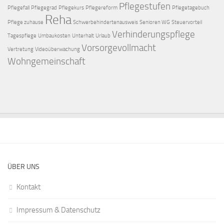
Pflegestufen
Pflegefall
Pflegegrad
Pflegekurs
Pflegereform
Pflegetagebuch
Reha
Pflege zuhause
Schwerbehindertenausweis
Senioren WG
Steuervorteil
Verhinderungspflege
Tagespflege
Umbaukosten
Unterhalt
Urlaub
Vorsorgevollmacht
Vertretung
Videoüberwachung
Wohngemeinschaft
ÜBER UNS
Kontakt
Impressum & Datenschutz