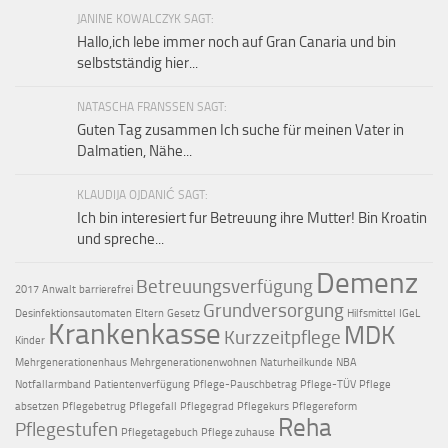
JANINE KOWALCZYK SAGT:
Hallo,ich lebe immer noch auf Gran Canaria und bin
selbstständig hier...
NATASCHA FRANSSEN SAGT:
Guten Tag zusammen Ich suche für meinen Vater in
Dalmatien, Nähe...
KLAUDIJA OJDANIĆ SAGT:
Ich bin interesiert fur Betreuung ihre Mutter! Bin Kroatin
und spreche...
Demenz
Betreuungsverfügung
2017
Anwalt
barrierefrei
Grundversorgung
Desinfektionsautomaten
Eltern
Gesetz
Hilfsmittel
IGeL
Krankenkasse
MDK
Kurzzeitpflege
Kinder
Mehrgenerationenhaus
Mehrgenerationenwohnen
Naturheilkunde
NBA
Notfallarmband
Patientenverfügung
Pflege-Pauschbetrag
Pflege-TÜV
Pflege
absetzen
Pflegebetrug
Pflegefall
Pflegegrad
Pflegekurs
Pflegereform
Reha
Pflegestufen
Pflegetagebuch
Pflege zuhause