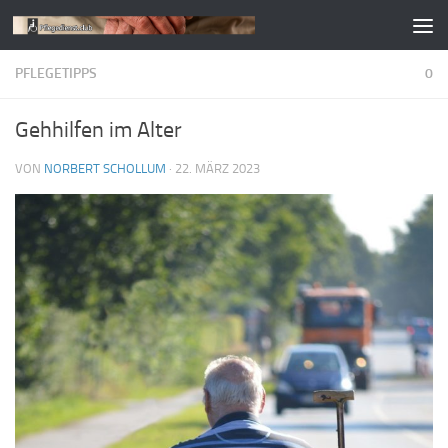
Zum Inhalt springen
PFLEGETIPPS
0
Gehhilfen im Alter
VON
NORBERT SCHOLLUM
·
22. MÄRZ 2023