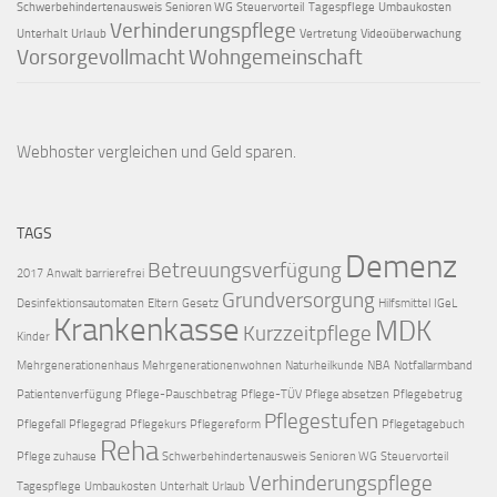
Schwerbehindertenausweis
Senioren WG
Steuervorteil
Tagespflege
Umbaukosten
Verhinderungspflege
Unterhalt
Urlaub
Vertretung
Videoüberwachung
Vorsorgevollmacht
Wohngemeinschaft
Webhoster vergleichen
und Geld sparen.
TAGS
Demenz
Betreuungsverfügung
2017
Anwalt
barrierefrei
Grundversorgung
Desinfektionsautomaten
Eltern
Gesetz
Hilfsmittel
IGeL
Krankenkasse
MDK
Kurzzeitpflege
Kinder
Mehrgenerationenhaus
Mehrgenerationenwohnen
Naturheilkunde
NBA
Notfallarmband
Patientenverfügung
Pflege-Pauschbetrag
Pflege-TÜV
Pflege absetzen
Pflegebetrug
Pflegestufen
Pflegefall
Pflegegrad
Pflegekurs
Pflegereform
Pflegetagebuch
Reha
Pflege zuhause
Schwerbehindertenausweis
Senioren WG
Steuervorteil
Verhinderungspflege
Tagespflege
Umbaukosten
Unterhalt
Urlaub