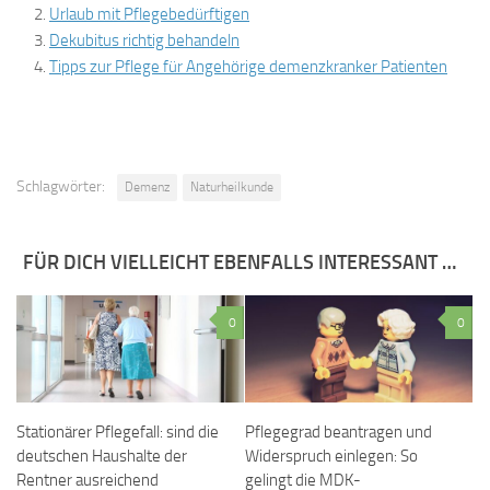
Urlaub mit Pflegebedürftigen
Dekubitus richtig behandeln
Tipps zur Pflege für Angehörige demenzkranker Patienten
Schlagwörter:
Demenz
Naturheilkunde
FÜR DICH VIELLEICHT EBENFALLS INTERESSANT …
0
0
Stationärer Pflegefall: sind die
Pflegegrad beantragen und
deutschen Haushalte der
Widerspruch einlegen: So
Rentner ausreichend
gelingt die MDK-