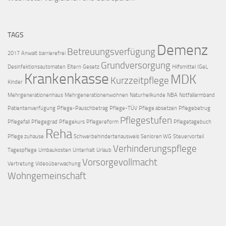
TAGS
Demenz
Betreuungsverfügung
2017
Anwalt
barrierefrei
Grundversorgung
Desinfektionsautomaten
Eltern
Gesetz
Hilfsmittel
IGeL
Krankenkasse
MDK
Kurzzeitpflege
Kinder
Mehrgenerationenhaus
Mehrgenerationenwohnen
Naturheilkunde
NBA
Notfallarmband
Patientenverfügung
Pflege-Pauschbetrag
Pflege-TÜV
Pflege absetzen
Pflegebetrug
Pflegestufen
Pflegefall
Pflegegrad
Pflegekurs
Pflegereform
Pflegetagebuch
Reha
Pflege zuhause
Schwerbehindertenausweis
Senioren WG
Steuervorteil
Verhinderungspflege
Tagespflege
Umbaukosten
Unterhalt
Urlaub
Vorsorgevollmacht
Vertretung
Videoüberwachung
Wohngemeinschaft