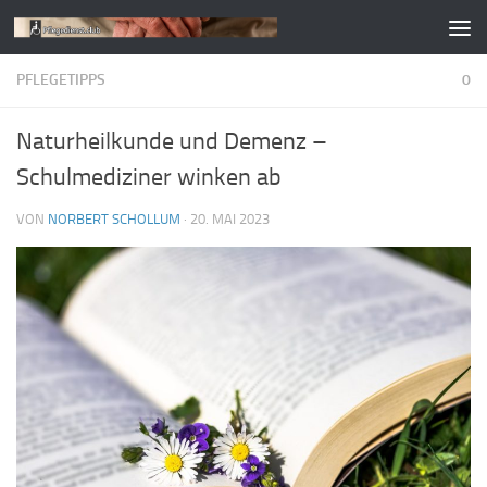
Zum Inhalt springen
PFLEGETIPPS
0
Naturheilkunde und Demenz –
Schulmediziner winken ab
VON
NORBERT SCHOLLUM
·
20. MAI 2023