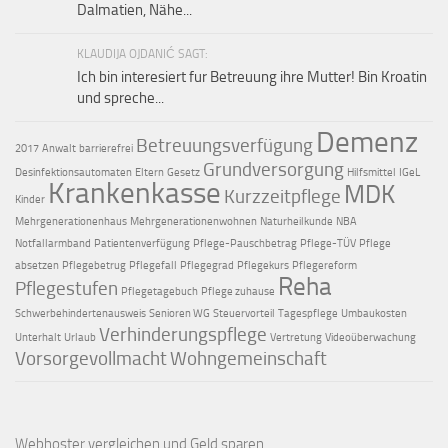
Dalmatien, Nähe...
KLAUDIJA OJDANIĆ SAGT:
Ich bin interesiert fur Betreuung ihre Mutter! Bin Kroatin
und spreche...
Demenz
Betreuungsverfügung
2017
Anwalt
barrierefrei
Grundversorgung
Desinfektionsautomaten
Eltern
Gesetz
Hilfsmittel
IGeL
Krankenkasse
MDK
Kurzzeitpflege
Kinder
Mehrgenerationenhaus
Mehrgenerationenwohnen
Naturheilkunde
NBA
Notfallarmband
Patientenverfügung
Pflege-Pauschbetrag
Pflege-TÜV
Pflege
absetzen
Pflegebetrug
Pflegefall
Pflegegrad
Pflegekurs
Pflegereform
Reha
Pflegestufen
Pflegetagebuch
Pflege zuhause
Schwerbehindertenausweis
Senioren WG
Steuervorteil
Tagespflege
Umbaukosten
Verhinderungspflege
Unterhalt
Urlaub
Vertretung
Videoüberwachung
Vorsorgevollmacht
Wohngemeinschaft
Webhoster vergleichen
und Geld sparen.