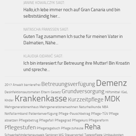
JANINE KOWALCZYK SAGT:
Hallo,ich lebe immer noch auf Gran Canaria und bin
selbstständig hier...
NATASCHA FRANSSEN SAGT:
Guten Tag zusammen Ich suche für meinen Vater in
Dalmatien, Nähe...
KLAUDIJA OJDANIĆ SAGT:
Ich bin interesiert fur Betreuung ihre Mutter! Bin Kroatin
und spreche...
Demenz
Betreuungsverfügung
2017
Anwalt
barrierefrei
Grundversorgung
Desinfektionsautomaten
Eltern
Gesetz
Hilfsmittel
IGeL
Krankenkasse
MDK
Kurzzeitpflege
Kinder
Mehrgenerationenhaus
Mehrgenerationenwohnen
Naturheilkunde
NBA
Notfallarmband
Patientenverfügung
Pflege-Pauschbetrag
Pflege-TÜV
Pflege
absetzen
Pflegebetrug
Pflegefall
Pflegegrad
Pflegekurs
Pflegereform
Reha
Pflegestufen
Pflegetagebuch
Pflege zuhause
Schwerbehindertenausweis
Senioren WG
Steuervorteil
Tagespflege
Umbaukosten