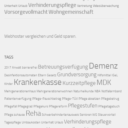
Verhinderungspflege
Unterhalt
Urlaub
Vertretung
Videoüberwachung
Vorsorgevollmacht
Wohngemeinschaft
Webhoster vergleichen
und Geld sparen.
TAGS
Demenz
Betreuungsverfügung
2017
Anwalt
barrierefrei
Grundversorgung
Desinfektionsautomaten
Eltern
Gesetz
Hilfsmittel
IGeL
Krankenkasse
MDK
Kurzzeitpflege
Kinder
Mehrgenerationenhaus
Mehrgenerationenwohnen
Naturheilkunde
NBA
Notfallarmband
Patientenverfügung
Pflege-Pauschbetrag
Pflege-TÜV
Pflege absetzen
Pflegebetrug
Pflegestufen
Pflegefall
Pflegegrad
Pflegekurs
Pflegereform
Pflegetagebuch
Reha
Pflege zuhause
Schwerbehindertenausweis
Senioren WG
Steuervorteil
Verhinderungspflege
Tagespflege
Umbaukosten
Unterhalt
Urlaub