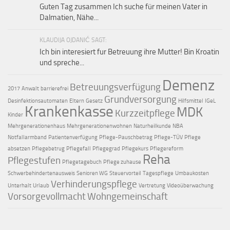
Guten Tag zusammen Ich suche für meinen Vater in
Dalmatien, Nähe...
KLAUDIJA OJDANIĆ SAGT:
Ich bin interesiert fur Betreuung ihre Mutter! Bin Kroatin
und spreche...
Demenz
Betreuungsverfügung
2017
Anwalt
barrierefrei
Grundversorgung
Desinfektionsautomaten
Eltern
Gesetz
Hilfsmittel
IGeL
Krankenkasse
MDK
Kurzzeitpflege
Kinder
Mehrgenerationenhaus
Mehrgenerationenwohnen
Naturheilkunde
NBA
Notfallarmband
Patientenverfügung
Pflege-Pauschbetrag
Pflege-TÜV
Pflege
absetzen
Pflegebetrug
Pflegefall
Pflegegrad
Pflegekurs
Pflegereform
Reha
Pflegestufen
Pflegetagebuch
Pflege zuhause
Schwerbehindertenausweis
Senioren WG
Steuervorteil
Tagespflege
Umbaukosten
Verhinderungspflege
Unterhalt
Urlaub
Vertretung
Videoüberwachung
Vorsorgevollmacht
Wohngemeinschaft