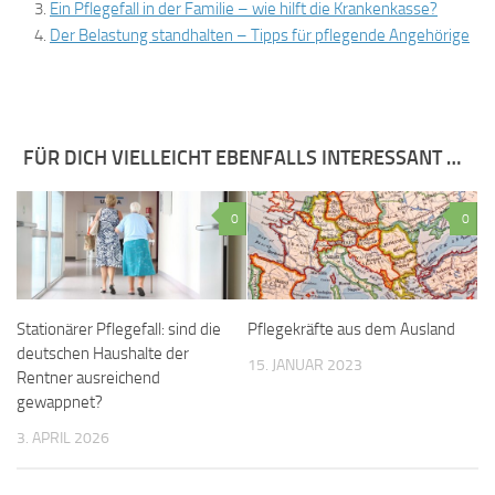
Ein Pflegefall in der Familie – wie hilft die Krankenkasse?
Der Belastung standhalten – Tipps für pflegende Angehörige
FÜR DICH VIELLEICHT EBENFALLS INTERESSANT …
0
0
Stationärer Pflegefall: sind die
Pflegekräfte aus dem Ausland
deutschen Haushalte der
15. JANUAR 2023
Rentner ausreichend
gewappnet?
3. APRIL 2026