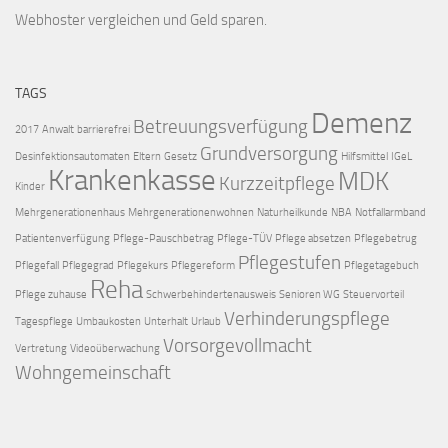
Webhoster vergleichen
und Geld sparen.
TAGS
Demenz
Betreuungsverfügung
2017
Anwalt
barrierefrei
Grundversorgung
Desinfektionsautomaten
Eltern
Gesetz
Hilfsmittel
IGeL
Krankenkasse
MDK
Kurzzeitpflege
Kinder
Mehrgenerationenhaus
Mehrgenerationenwohnen
Naturheilkunde
NBA
Notfallarmband
Patientenverfügung
Pflege-Pauschbetrag
Pflege-TÜV
Pflege absetzen
Pflegebetrug
Pflegestufen
Pflegefall
Pflegegrad
Pflegekurs
Pflegereform
Pflegetagebuch
Reha
Pflege zuhause
Schwerbehindertenausweis
Senioren WG
Steuervorteil
Verhinderungspflege
Tagespflege
Umbaukosten
Unterhalt
Urlaub
Vorsorgevollmacht
Vertretung
Videoüberwachung
Wohngemeinschaft