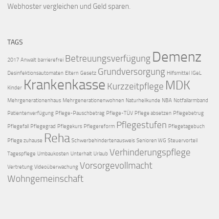
Webhoster vergleichen
und Geld sparen.
TAGS
Demenz
Betreuungsverfügung
2017
Anwalt
barrierefrei
Grundversorgung
Desinfektionsautomaten
Eltern
Gesetz
Hilfsmittel
IGeL
Krankenkasse
MDK
Kurzzeitpflege
Kinder
Mehrgenerationenhaus
Mehrgenerationenwohnen
Naturheilkunde
NBA
Notfallarmband
Patientenverfügung
Pflege-Pauschbetrag
Pflege-TÜV
Pflege absetzen
Pflegebetrug
Pflegestufen
Pflegefall
Pflegegrad
Pflegekurs
Pflegereform
Pflegetagebuch
Reha
Pflege zuhause
Schwerbehindertenausweis
Senioren WG
Steuervorteil
Verhinderungspflege
Tagespflege
Umbaukosten
Unterhalt
Urlaub
Vorsorgevollmacht
Vertretung
Videoüberwachung
Wohngemeinschaft