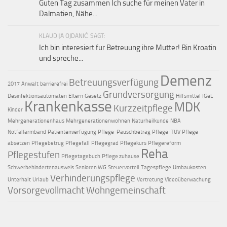
Guten Tag zusammen Ich suche für meinen Vater in
Dalmatien, Nähe...
KLAUDIJA OJDANIĆ SAGT:
Ich bin interesiert fur Betreuung ihre Mutter! Bin Kroatin
und spreche...
Demenz
Betreuungsverfügung
2017
Anwalt
barrierefrei
Grundversorgung
Desinfektionsautomaten
Eltern
Gesetz
Hilfsmittel
IGeL
Krankenkasse
MDK
Kurzzeitpflege
Kinder
Mehrgenerationenhaus
Mehrgenerationenwohnen
Naturheilkunde
NBA
Notfallarmband
Patientenverfügung
Pflege-Pauschbetrag
Pflege-TÜV
Pflege
absetzen
Pflegebetrug
Pflegefall
Pflegegrad
Pflegekurs
Pflegereform
Reha
Pflegestufen
Pflegetagebuch
Pflege zuhause
Schwerbehindertenausweis
Senioren WG
Steuervorteil
Tagespflege
Umbaukosten
Verhinderungspflege
Unterhalt
Urlaub
Vertretung
Videoüberwachung
Vorsorgevollmacht
Wohngemeinschaft