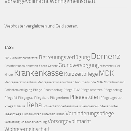
Vorsorgevollmacht
Wohngemeinschaft
Webhoster vergleichen
und Geld sparen.
TAGS
Demenz
Betreuungsverfügung
2017
Anwalt
barrierefrei
Grundversorgung
Desinfektionsautomaten
Eltern
Gesetz
Hilfsmittel
IGeL
Krankenkasse
MDK
Kurzzeitpflege
Kinder
Mehrgenerationenhaus
Mehrgenerationenwohnen
Naturheilkunde
NBA
Notfallarmband
Patientenverfügung
Pflege-Pauschbetrag
Pflege-TÜV
Pflege absetzen
Pflegebetrug
Pflegestufen
Pflegefall
Pflegegrad
Pflegekurs
Pflegereform
Pflegetagebuch
Reha
Pflege zuhause
Schwerbehindertenausweis
Senioren WG
Steuervorteil
Verhinderungspflege
Tagespflege
Umbaukosten
Unterhalt
Urlaub
Vorsorgevollmacht
Vertretung
Videoüberwachung
Wohngemeinschaft