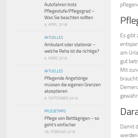
pflegen
Autofahren trotz
Pflegestufe/Pflegegrad –
Pfle
Was Sie beachten sollten
8. APRIL 2018
Es gibt
AKTUELLES
entspan
Ambulant oder stationär –
welche Reha ist die richtige?
am Urla
6. MÄRZ 2016
gut betr
Mit zu
AKTUELLES
brauch
Pflegende Angehörige
müssen die eigenen Grenzen
Demenzk
akzeptieren
gewähre
8. SEPTEMBER 2016
Dara
PFLEGETIPPS
Pflege von Bettlägrigen – so
geht’s einfacher
Damit d
28. FEBRUAR 2018
werden