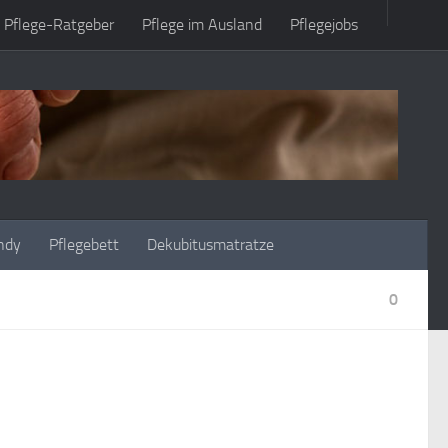
Pflege-Ratgeber
Pflege im Ausland
Pflegejobs
ndy
Pflegebett
Dekubitusmatratze
0