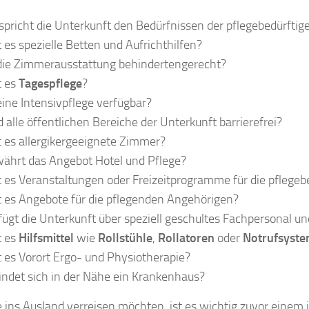
spricht die Unterkunft den Bedürfnissen der pflegebedürfti
t es spezielle Betten und Aufrichthilfen?
 die Zimmerausstattung behindertengerecht?
t es
Tagespflege
?
 eine Intensivpflege verfügbar?
d alle öffentlichen Bereiche der Unterkunft barrierefrei?
t es allergikergeeignete Zimmer?
ährt das Angebot Hotel und Pflege?
t es Veranstaltungen oder Freizeitprogramme für die pflege
t es Angebote für die pflegenden Angehörigen?
fügt die Unterkunft über speziell geschultes Fachpersonal un
t es
Hilfsmittel
wie
Rollstühle
,
Rollatoren
oder
Notrufsyst
t es Vorort Ergo- und Physiotherapie?
indet sich in der Nähe ein Krankenhaus?
ie ins Ausland verreisen möchten, ist es wichtig zuvor einem