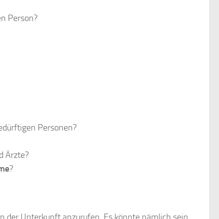
gen Person?
bedürftigen Personen?
d Ärzte?
eme
?
 in der Unterkunft anzurufen. Es könnte nämlich sein,