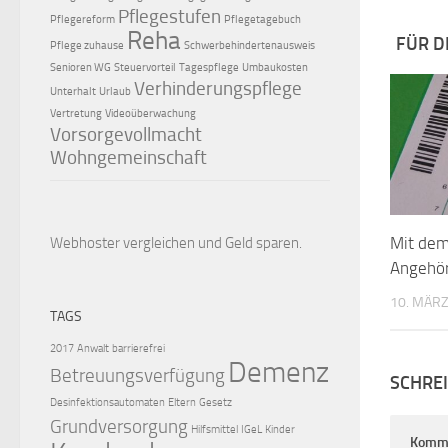
Pflegestufen
Pflegereform
Pflegetagebuch
Reha
FÜR D
Pflege zuhause
Schwerbehindertenausweis
Senioren WG
Steuervorteil
Tagespflege
Umbaukosten
Verhinderungspflege
Unterhalt
Urlaub
Vertretung
Videoüberwachung
Vorsorgevollmacht
Wohngemeinschaft
Mit dem
Webhoster vergleichen
und Geld sparen.
Angehör
10. MÄRZ
TAGS
2017
Anwalt
barrierefrei
Demenz
Betreuungsverfügung
SCHRE
Desinfektionsautomaten
Eltern
Gesetz
Grundversorgung
Hilfsmittel
IGeL
Kinder
Komm