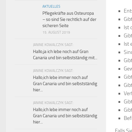
AKTUELLES
Ent
Pflegekräfte aus Osteuropa
Gib
– so sind Sie rechtlich auf der
sicheren Seite
Ist
15. AUGUST 2019
Gib
Ist
JANINE KOWALCZYK SAGT:
Sin
Hallo,ja ich lebe noch auf Gran
Canaria und bin selbstständig mit...
Gib
Gew
JANINE KOWALCZYK SAGT:
Gib
Hallo,ich lebe immer noch auf
Gran Canaria und bin selbstständig
Gib
hier...
Ver
Gib
JANINE KOWALCZYK SAGT:
Gib
Hallo,ich lebe immer noch auf
Gran Canaria und bin selbstständig
Bef
hier...
Falls S