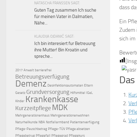
NATASCHA FRANSSEN SAGT:
dass da
Guten Tag zusammen Ich suche
für meinen Vater in Dalmatien,
Ein Pfl
Nähe...
Zudem i
KLAUDIJA OJDANIĆ SAGT:
sich im
Ich bin interesiert fur Betreuung
ihre Mutter! Bin Kroatin und
Bewert
spreche...
[Ins
2017
Anwalt
barrierefrei
Betreuungsverfügung
Das 
Demenz
Desinfektionsautomaten
Eltern
Grundversorgung
Gesetz
Hilfsmittel
IGeL
Kur
Krankenkasse
Kinder
Ver
MDK
Kurzzeitpflege
Pfl
Mehrgenerationenhaus
Mehrgenerationenwohnen
Ver
Naturheilkunde
NBA
Notfallarmband
Patientenverfügung
Pflege-Pauschbetrag
Pflege-TÜV
Pflege absetzen
Pflegebetrug
Pflegefall
Pflegegrad
Pflegekurs