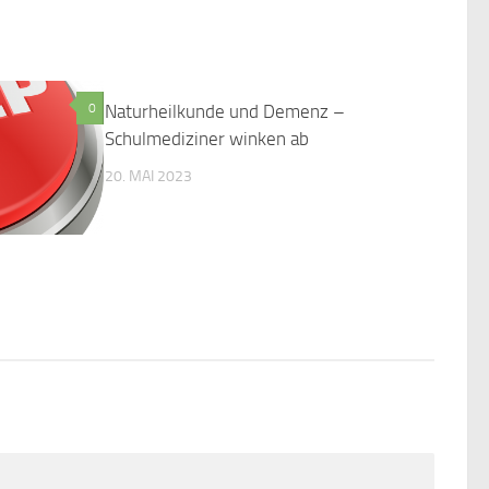
0
Naturheilkunde und Demenz –
0
Schulmediziner winken ab
20. MAI 2023