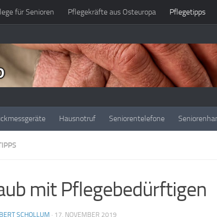
lege für Senioren
Pflegekräfte aus Osteuropa
Pflegetipps
uckmessgeräte
Hausnotruf
Seniorentelefone
Seniorenha
TIPPS
aub mit Pflegebedürftigen
BERT SCHOLLUM
·
17. NOVEMBER 2019