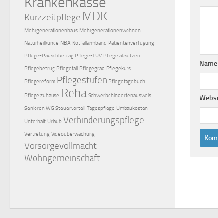
Krankenkasse
MDK
Kurzzeitpflege
Mehrgenerationenhaus
Mehrgenerationenwohnen
Naturheilkunde
NBA
Notfallarmband
Patientenverfügung
Pflege-Pauschbetrag
Pflege-TÜV
Pflege absetzen
Nam
Pflegebetrug
Pflegefall
Pflegegrad
Pflegekurs
Pflegestufen
Pflegereform
Pflegetagebuch
Reha
Pflege zuhause
Schwerbehindertenausweis
Websi
Senioren WG
Steuervorteil
Tagespflege
Umbaukosten
Verhinderungspflege
Unterhalt
Urlaub
Vertretung
Videoüberwachung
Vorsorgevollmacht
Wohngemeinschaft