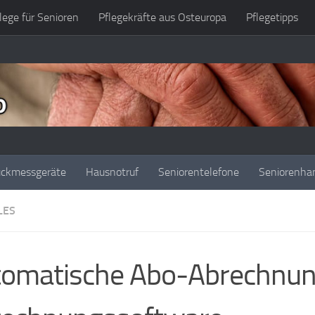
lege für Senioren
Pflegekräfte aus Osteuropa
Pflegetipps
uckmessgeräte
Hausnotruf
Seniorentelefone
Seniorenha
LES
omatische Abo-Abrechnung