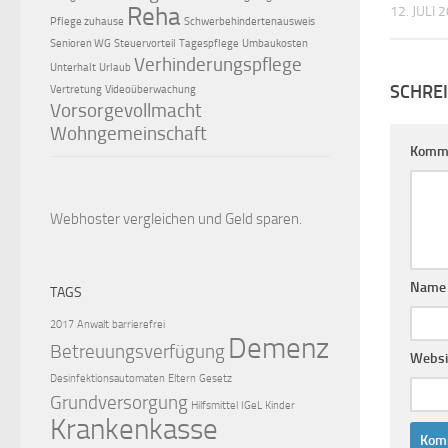
Reha
12. JULI 
Pflege zuhause
Schwerbehindertenausweis
Senioren WG
Steuervorteil
Tagespflege
Umbaukosten
Verhinderungspflege
Unterhalt
Urlaub
SCHRE
Vertretung
Videoüberwachung
Vorsorgevollmacht
Wohngemeinschaft
Komm
Webhoster vergleichen
und Geld sparen.
Nam
TAGS
2017
Anwalt
barrierefrei
Demenz
Betreuungsverfügung
Websi
Desinfektionsautomaten
Eltern
Gesetz
Grundversorgung
Hilfsmittel
IGeL
Kinder
Krankenkasse