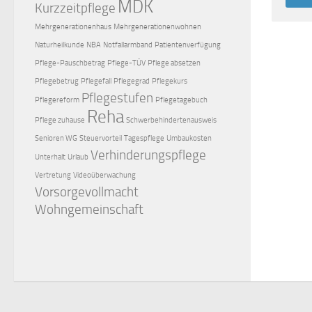
MDK
Kurzzeitpflege
Mehrgenerationenhaus
Mehrgenerationenwohnen
Naturheilkunde
NBA
Notfallarmband
Patientenverfügung
Pflege-Pauschbetrag
Pflege-TÜV
Pflege absetzen
Pflegebetrug
Pflegefall
Pflegegrad
Pflegekurs
Pflegestufen
Pflegereform
Pflegetagebuch
Reha
Pflege zuhause
Schwerbehindertenausweis
Senioren WG
Steuervorteil
Tagespflege
Umbaukosten
Verhinderungspflege
Unterhalt
Urlaub
Vertretung
Videoüberwachung
Vorsorgevollmacht
Wohngemeinschaft