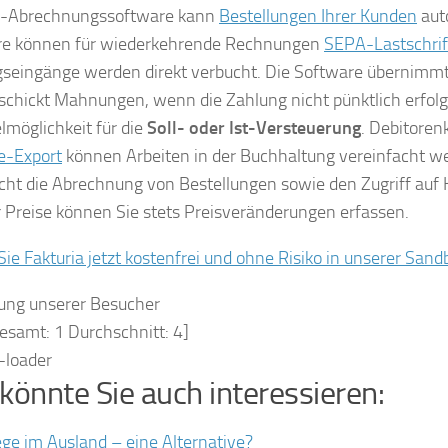
o-Abrechnungssoftware kann
Bestellungen Ihrer Kunden
auto
re können für wiederkehrende Rechnungen
SEPA-Lastschrif
seingänge werden direkt verbucht. Die Software übernimm
schickt Mahnungen, wenn die Zahlung nicht pünktlich erfol
möglichkeit für die
Soll- oder Ist-Versteuerung
. Debitoren
e-Export
können Arbeiten in der Buchhaltung vereinfacht w
cht die Abrechnung von Bestellungen sowie den Zugriff au
er Preise können Sie stets Preisveränderungen erfassen.
Sie Fakturia jetzt kostenfrei und ohne Risiko in unserer Sand
ung unserer Besucher
gesamt:
1
Durchschnitt:
4
]
könnte Sie auch interessieren:
ege im Ausland – eine Alternative?