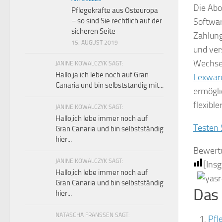
Die Ab
Pflegekräfte aus Osteuropa
Softwa
– so sind Sie rechtlich auf der
sicheren Seite
Zahlung
15. AUGUST 2019
und ver
Wechsel
JANINE KOWALCZYK SAGT:
Hallo,ja ich lebe noch auf Gran
Lexwar
Canaria und bin selbstständig mit...
ermögli
flexibl
JANINE KOWALCZYK SAGT:
Hallo,ich lebe immer noch auf
Testen 
Gran Canaria und bin selbstständig
hier...
Bewert
JANINE KOWALCZYK SAGT:
[Ins
Hallo,ich lebe immer noch auf
Gran Canaria und bin selbstständig
Das 
hier...
NATASCHA FRANSSEN SAGT:
Pfl