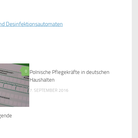
 und Desinfektionsautomaten
0
Polnische Pflegekräfte in deutschen
0
Haushalten
7. SEPTEMBER 2016
egende