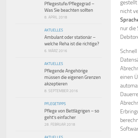
gestell
Pflegestufe/Pflegegrad –
Was Sie beachten sollten
nicht v
8. APRIL 2018
Sprach
nur die
AKTUELLES
Debito
Ambulant oder stationär –
welche Reha ist die richtige?
Schnell
6. MÄRZ 2016
Datensä
AKTUELLES
Abrechn
Pflegende Angehörige
einen Ü
müssen die eigenen Grenzen
akzeptieren
automat
8. SEPTEMBER 2016
Dauerre
Abrechn
PFLEGETIPPS
Erbring
Pflege von Bettlägrigen – so
geht’s einfacher
berechn
28. FEBRUAR 2018
Softwar
AKTUELLES