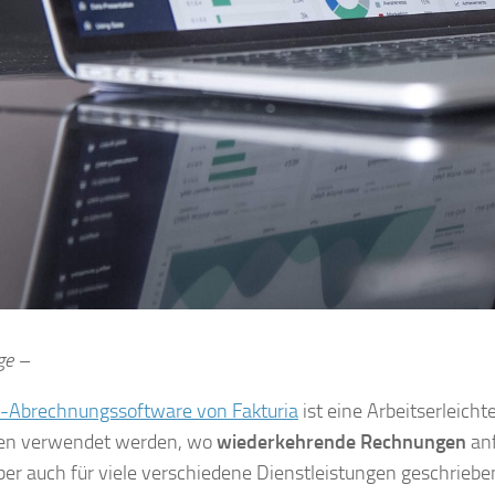
ge –
-Abrechnungssoftware von Fakturia
ist eine Arbeitserleicht
en verwendet werden, wo
wiederkehrende Rechnungen
anf
ber auch für viele verschiedene Dienstleistungen geschrieb