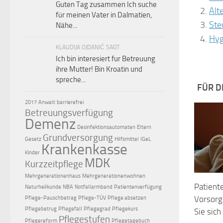
Guten Tag zusammen Ich suche
Alt
für meinen Vater in Dalmatien,
Ste
Nähe...
Hyg
KLAUDIJA OJDANIĆ SAGT:
Ich bin interesiert fur Betreuung
ihre Mutter! Bin Kroatin und
spreche...
FÜR D
2017
Anwalt
barrierefrei
Betreuungsverfügung
Demenz
Desinfektionsautomaten
Eltern
Grundversorgung
Gesetz
Hilfsmittel
IGeL
Krankenkasse
Kinder
MDK
Kurzzeitpflege
Mehrgenerationenhaus
Mehrgenerationenwohnen
Patient
Naturheilkunde
NBA
Notfallarmband
Patientenverfügung
Vorsorg
Pflege-Pauschbetrag
Pflege-TÜV
Pflege absetzen
Pflegebetrug
Pflegefall
Pflegegrad
Pflegekurs
Sie sich
Pflegestufen
Pflegereform
Pflegetagebuch