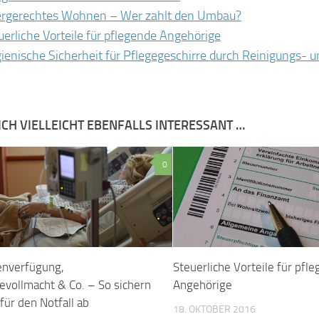
ergerechtes Wohnen – Wer zahlt den Umbau?
uerliche Vorteile für pflegende Angehörige
ienische Sicherheit für Pflegegeschirre durch Reinigungs-
ICH VIELLEICHT EBENFALLS INTERESSANT …
0
enverfügung,
Steuerliche Vorteile für pfl
evollmacht & Co. – So sichern
Angehörige
 für den Notfall ab
18. OKTOBER 2016