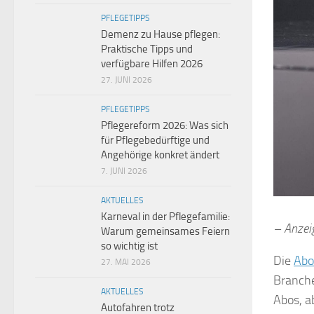
PFLEGETIPPS
Demenz zu Hause pflegen:
Praktische Tipps und
verfügbare Hilfen 2026
27. JUNI 2026
PFLEGETIPPS
Pflegereform 2026: Was sich
für Pflegebedürftige und
Angehörige konkret ändert
7. JUNI 2026
AKTUELLES
Karneval in der Pflegefamilie:
– Anzei
Warum gemeinsames Feiern
so wichtig ist
Die
Abo
27. MAI 2026
Branch
AKTUELLES
Abos, a
Autofahren trotz