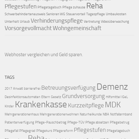
Reha
Pflegestufen
Pflegetagebuch
Pflege zuhause
Schwerbehindertenausweis
Senioren WG
Steuervorteil
Tagespflege
Umbaukosten
Verhinderungspflege
Unterhalt
Urlaub
Vertretung
Videoüberwachung
Vorsorgevollmacht
Wohngemeinschaft
Webhoster vergleichen
und Geld sparen.
TAGS
Demenz
Betreuungsverfügung
2017
Anwalt
barrierefrei
Grundversorgung
Desinfektionsautomaten
Eltern
Gesetz
Hilfsmittel
IGeL
Krankenkasse
MDK
Kurzzeitpflege
Kinder
Mehrgenerationenhaus
Mehrgenerationenwohnen
Naturheilkunde
NBA
Notfallarmband
Patientenverfügung
Pflege-Pauschbetrag
Pflege-TÜV
Pflege absetzen
Pflegebetrug
Pflegestufen
Pflegefall
Pflegegrad
Pflegekurs
Pflegereform
Pflegetagebuch
Reha