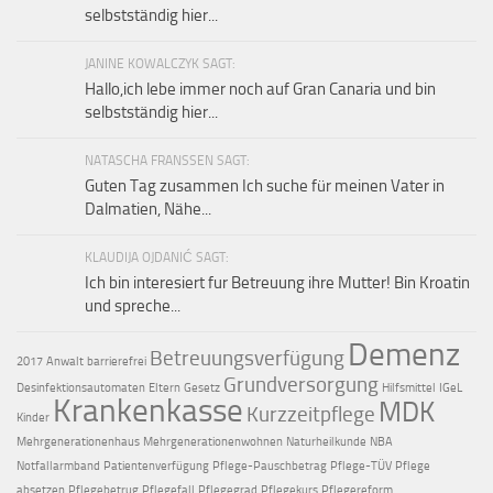
selbstständig hier...
JANINE KOWALCZYK SAGT:
Hallo,ich lebe immer noch auf Gran Canaria und bin
selbstständig hier...
NATASCHA FRANSSEN SAGT:
Guten Tag zusammen Ich suche für meinen Vater in
Dalmatien, Nähe...
KLAUDIJA OJDANIĆ SAGT:
Ich bin interesiert fur Betreuung ihre Mutter! Bin Kroatin
und spreche...
Demenz
Betreuungsverfügung
2017
Anwalt
barrierefrei
Grundversorgung
Desinfektionsautomaten
Eltern
Gesetz
Hilfsmittel
IGeL
Krankenkasse
MDK
Kurzzeitpflege
Kinder
Mehrgenerationenhaus
Mehrgenerationenwohnen
Naturheilkunde
NBA
Notfallarmband
Patientenverfügung
Pflege-Pauschbetrag
Pflege-TÜV
Pflege
absetzen
Pflegebetrug
Pflegefall
Pflegegrad
Pflegekurs
Pflegereform