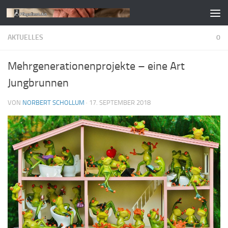
Zum Inhalt springen
AKTUELLES
0
Mehrgenerationenprojekte – eine Art
Jungbrunnen
VON
NORBERT SCHOLLUM
·
17. SEPTEMBER 2018