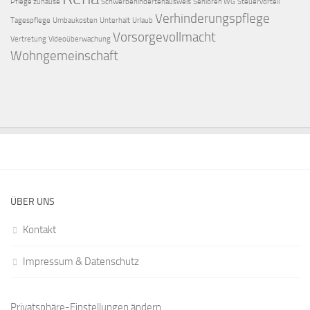
Pflege zuhause
Schwerbehindertenausweis
Senioren WG
Steuervorteil
Verhinderungspflege
Tagespflege
Umbaukosten
Unterhalt
Urlaub
Vorsorgevollmacht
Vertretung
Videoüberwachung
Wohngemeinschaft
ÜBER UNS
Kontakt
Impressum & Datenschutz
Privatsphäre-Einstellungen ändern