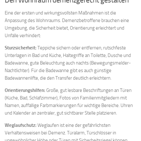
Den Wohnraum demenzgerecht gestalten
Eine der ersten und wirkungsvollsten Maßnahmen ist die
Anpassung des Wohnraums. Demenzbetroffene brauchen eine
Umgebung, die Sicherheit bietet, Orientierung erleichtert und
Unfälle verhindert:
Sturzsicherheit:
Teppiche sichern oder entfernen, rutschfeste
Unterlagen in Bad und Küche, Haltegriffe an Toilette, Dusche und
Badewanne, gute Beleuchtung auch nachts (Bewegungsmelder-
Nachtlichter). Für die Badewanne gibt es auch günstige
Badewannenlifte, die den Transfer deutlich erleichtern.
Orientierungshilfen:
Große, gut lesbare Beschriftungen an Türen
(Küche, Bad, Schlafzimmer), Fotos von Familienmitgliedern mit
Namen, auffällige Farbmarkierungen für wichtige Bereiche. Uhren
und Kalender an zentraler, gut sichtbarer Stelle platzieren.
Weglaufschutz:
Weglaufen ist eine der gefährlichsten
Verhaltensweisen bei Demenz. Türalarm, Türschlösser in
ungewöhnlicher Höhe oder Türen mit Sicherheitsriegel können