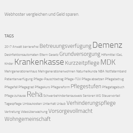
Webhoster vergleichen
und Geld sparen.
TAGS
Demenz
Betreuungsverfügung
2017
Anwalt
barrierefrei
Grundversorgung
Desinfektionsautomaten
Eltern
Gesetz
Hilfsmittel
IGeL
Krankenkasse
MDK
Kurzzeitpflege
Kinder
Mehrgenerationenhaus
Mehrgenerationenwohnen
Naturheilkunde
NBA
Notfallarmband
Patientenverfügung
Pflege-Pauschbetrag
Pflege-TÜV
Pflege absetzen
Pflegebetrug
Pflegestufen
Pflegefall
Pflegegrad
Pflegekurs
Pflegereform
Pflegetagebuch
Reha
Pflege zuhause
Schwerbehindertenausweis
Senioren WG
Steuervorteil
Verhinderungspflege
Tagespflege
Umbaukosten
Unterhalt
Urlaub
Vorsorgevollmacht
Vertretung
Videoüberwachung
Wohngemeinschaft