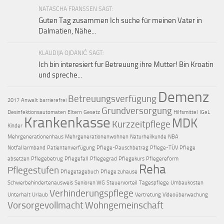
NATASCHA FRANSSEN SAGT:
Guten Tag zusammen Ich suche für meinen Vater in
Dalmatien, Nähe...
KLAUDIJA OJDANIĆ SAGT:
Ich bin interesiert fur Betreuung ihre Mutter! Bin Kroatin
und spreche...
Demenz
Betreuungsverfügung
2017
Anwalt
barrierefrei
Grundversorgung
Desinfektionsautomaten
Eltern
Gesetz
Hilfsmittel
IGeL
Krankenkasse
MDK
Kurzzeitpflege
Kinder
Mehrgenerationenhaus
Mehrgenerationenwohnen
Naturheilkunde
NBA
Notfallarmband
Patientenverfügung
Pflege-Pauschbetrag
Pflege-TÜV
Pflege
absetzen
Pflegebetrug
Pflegefall
Pflegegrad
Pflegekurs
Pflegereform
Reha
Pflegestufen
Pflegetagebuch
Pflege zuhause
Schwerbehindertenausweis
Senioren WG
Steuervorteil
Tagespflege
Umbaukosten
Verhinderungspflege
Unterhalt
Urlaub
Vertretung
Videoüberwachung
Vorsorgevollmacht
Wohngemeinschaft