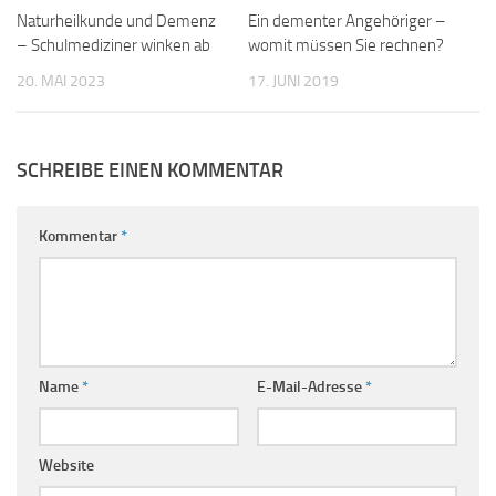
Naturheilkunde und Demenz
Ein dementer Angehöriger –
– Schulmediziner winken ab
womit müssen Sie rechnen?
20. MAI 2023
17. JUNI 2019
SCHREIBE EINEN KOMMENTAR
Kommentar
*
Name
*
E-Mail-Adresse
*
Website