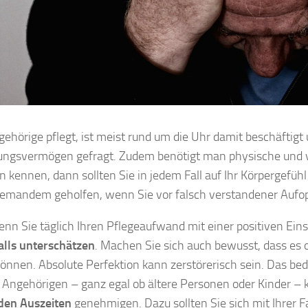
ehörige pflegt, ist meist rund um die Uhr damit beschäftigt
ungsvermögen gefragt. Zudem benötigt man physische und vo
on kennen, dann sollten Sie in jedem Fall auf Ihr Körpergef
niemandem geholfen, wenn Sie vor falsch verstandener Aufop
nn Sie täglich Ihren Pflegeaufwand mit einer positiven Eins
alls unterschätzen
. Machen Sie sich auch bewusst, dass es 
önnen. Absolute Perfektion kann zerstörerisch sein. Das bede
 Angehörigen – ganz egal ob ältere Personen oder Kinder – k
den Auszeiten
genehmigen. Dazu sollten Sie sich mit Ihrer 