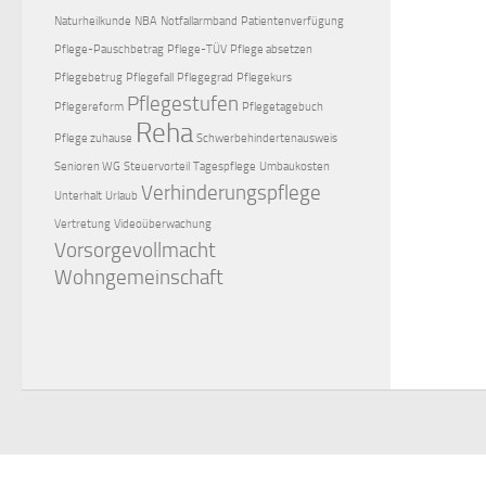
Naturheilkunde
NBA
Notfallarmband
Patientenverfügung
Pflege-Pauschbetrag
Pflege-TÜV
Pflege absetzen
Pflegebetrug
Pflegefall
Pflegegrad
Pflegekurs
Pflegestufen
Pflegereform
Pflegetagebuch
Reha
Pflege zuhause
Schwerbehindertenausweis
Senioren WG
Steuervorteil
Tagespflege
Umbaukosten
Verhinderungspflege
Unterhalt
Urlaub
Vertretung
Videoüberwachung
Vorsorgevollmacht
Wohngemeinschaft