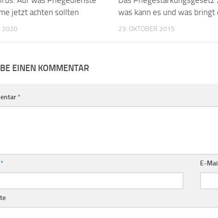
me jetzt achten sollten
was kann es und was bringt
 2020
23. OKTOBER 2015
IBE EINEN KOMMENTAR
entar
*
e
*
E-Mai
te