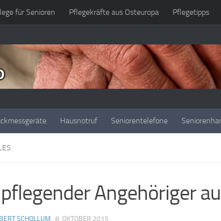
lege für Senioren
Pflegekräfte aus Osteuropa
Pflegetipps
uckmessgeräte
Hausnotruf
Seniorentelefone
Seniorenha
LES
 pflegender Angehöriger auf
BERT SCHOLLUM
·
8. OKTOBER 2015