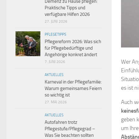
Demenz zu Hause pflegen:
Praktische Tipps und
verfügbare Hilfen 2026
27. JUNI 2026
PFLEGETIPPS
Pflegereform 2026: Was sich
für Pflegebedürftige und
Angehörige konkret ändert
Wer Ang
7. JUNI 2026
Einfühl
AKTUELLES
Situati
Karneval in der Pflegefamilie:
es ist 
Warum gemeinsames Feiern
so wichtig ist
Auch we
27. MAI 2026
keinesf
AKTUELLES
geben k
Autofahren trotz
um Ihre
Pflegestufe/Pflegegrad –
Was Sie beachten sollten
Abstän