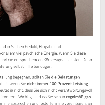
 und in Sachen Geduld, Hingabe und
r allem viel psychische Energie. Wenn Sie diese
ühl und die entsprechenden Körpersignale achten. Denn
ferung selbst Hilfe benötigen.
tellung begegnen, sollten Sie
die Belastungen
ok ist, wenn Sie
nicht immer 100 Prozent Leistung
utet ja nicht, dass Sie sich nicht verantwortungsvoll
ümmern- Wichtig ist, dass Sie sich in
regelmäßigen
Familie absprechen und feste Termine vereinbaren, an