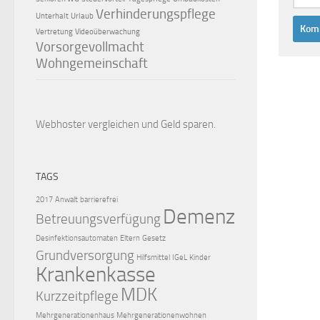
Verhinderungspflege
Unterhalt
Urlaub
Vertretung
Videoüberwachung
Vorsorgevollmacht
Wohngemeinschaft
Webhoster vergleichen
und Geld sparen.
TAGS
2017
Anwalt
barrierefrei
Demenz
Betreuungsverfügung
Desinfektionsautomaten
Eltern
Gesetz
Grundversorgung
Hilfsmittel
IGeL
Kinder
Krankenkasse
MDK
Kurzzeitpflege
Mehrgenerationenhaus
Mehrgenerationenwohnen