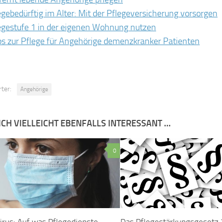
egebedürftig im Alter: Mit der Pflegeversicherung vorsorgen
egestufe 1 in der eigenen Wohnung nutzen
ps zur Pflege für Angehörige demenzkranker Patienten
ter:
Angehörige
ICH VIELLEICHT EBENFALLS INTERESSANT …
0
irus: Auf was Pflegedienste
Das Pflegestärkungsgesetz