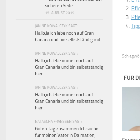
sicheren Seite
Pfl
15. AUGUST 2019
Pfl
Tip
JANINE KOWALCZYK SAGT:
Hallo,ja ich lebe noch auf Gran
Canaria und bin selbstständig mit...
JANINE KOWALCZYK SAGT:
Schlagwör
Hallo,ich lebe immer noch auf
Gran Canaria und bin selbstständig
hier...
FÜR D
JANINE KOWALCZYK SAGT:
Hallo,ich lebe immer noch auf
Gran Canaria und bin selbstständig
hier...
NATASCHA FRANSSEN SAGT:
Guten Tag zusammen Ich suche
für meinen Vater in Dalmatien,
Coronav