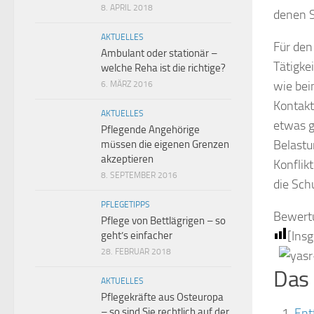
8. APRIL 2018
denen S
AKTUELLES
Für den
Ambulant oder stationär –
Tätigke
welche Reha ist die richtige?
wie bei
6. MÄRZ 2016
Kontakt
AKTUELLES
etwas g
Pflegende Angehörige
Belastu
müssen die eigenen Grenzen
akzeptieren
Konflikt
8. SEPTEMBER 2016
die Sch
PFLEGETIPPS
Bewert
Pflege von Bettlägrigen – so
[Ins
geht’s einfacher
28. FEBRUAR 2018
Das 
AKTUELLES
Pflegekräfte aus Osteuropa
Ent
– so sind Sie rechtlich auf der