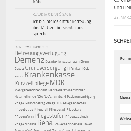
Nähe...
und Hei
KLAUDIJA OJDANIĆ SAGT:
23. MÄRZ
Ich bin interesiert fur Betreuung
ihre Mutter! Bin Kroatin und
spreche...
SCHRE
2017
Anwalt
barrierefrei
Betreuungsverfügung
Demenz
Komm
Desinfektionsautomaten
Eltern
Grundversorgung
Gesetz
Hilfsmittel
IGeL
Krankenkasse
Kinder
MDK
Kurzzeitpflege
Mehrgenerationenhaus
Mehrgenerationenwohnen
Naturheilkunde
NBA
Notfallarmband
Patientenverfügung
Nam
Pflege-Pauschbetrag
Pflege-TÜV
Pflege absetzen
Pflegebetrug
Pflegefall
Pflegegrad
Pflegekurs
Pflegestufen
Pflegereform
Pflegetagebuch
Websi
Reha
Pflege zuhause
Schwerbehindertenausweis
Senioren WG
Steuervorteil
Tagespflege
Umbaukosten