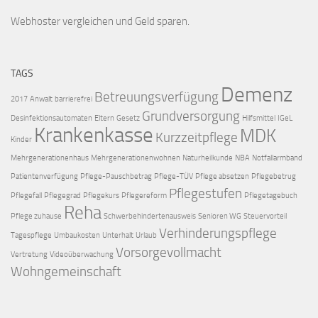
Webhoster vergleichen
und Geld sparen.
TAGS
Demenz
Betreuungsverfügung
2017
Anwalt
barrierefrei
Grundversorgung
Desinfektionsautomaten
Eltern
Gesetz
Hilfsmittel
IGeL
Krankenkasse
MDK
Kurzzeitpflege
Kinder
Mehrgenerationenhaus
Mehrgenerationenwohnen
Naturheilkunde
NBA
Notfallarmband
Patientenverfügung
Pflege-Pauschbetrag
Pflege-TÜV
Pflege absetzen
Pflegebetrug
Pflegestufen
Pflegefall
Pflegegrad
Pflegekurs
Pflegereform
Pflegetagebuch
Reha
Pflege zuhause
Schwerbehindertenausweis
Senioren WG
Steuervorteil
Verhinderungspflege
Tagespflege
Umbaukosten
Unterhalt
Urlaub
Vorsorgevollmacht
Vertretung
Videoüberwachung
Wohngemeinschaft