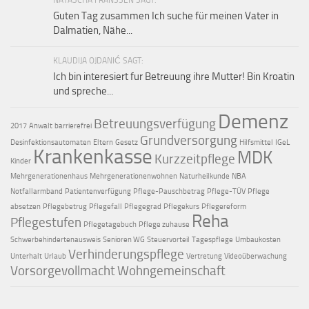
NATASCHA FRANSSEN SAGT:
Guten Tag zusammen Ich suche für meinen Vater in
Dalmatien, Nähe...
KLAUDIJA OJDANIĆ SAGT:
Ich bin interesiert fur Betreuung ihre Mutter! Bin Kroatin
und spreche...
Demenz
Betreuungsverfügung
2017
Anwalt
barrierefrei
Grundversorgung
Desinfektionsautomaten
Eltern
Gesetz
Hilfsmittel
IGeL
Krankenkasse
MDK
Kurzzeitpflege
Kinder
Mehrgenerationenhaus
Mehrgenerationenwohnen
Naturheilkunde
NBA
Notfallarmband
Patientenverfügung
Pflege-Pauschbetrag
Pflege-TÜV
Pflege
absetzen
Pflegebetrug
Pflegefall
Pflegegrad
Pflegekurs
Pflegereform
Reha
Pflegestufen
Pflegetagebuch
Pflege zuhause
Schwerbehindertenausweis
Senioren WG
Steuervorteil
Tagespflege
Umbaukosten
Verhinderungspflege
Unterhalt
Urlaub
Vertretung
Videoüberwachung
Vorsorgevollmacht
Wohngemeinschaft