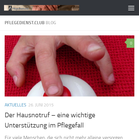
Zum Inhalt springen
PFLEGEDIENST.CLUB
BLOG
0
AKTUELLES
26. JUNI 2015
Der Hausnotruf – eine wichtige
Unterstützung im Pflegefall
Für viele Menschen, die sich nicht mehr alleine versorgen