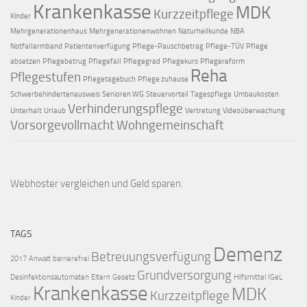
Krankenkasse
MDK
Kurzzeitpflege
Kinder
Mehrgenerationenhaus
Mehrgenerationenwohnen
Naturheilkunde
NBA
Notfallarmband
Patientenverfügung
Pflege-Pauschbetrag
Pflege-TÜV
Pflege
absetzen
Pflegebetrug
Pflegefall
Pflegegrad
Pflegekurs
Pflegereform
Reha
Pflegestufen
Pflegetagebuch
Pflege zuhause
Schwerbehindertenausweis
Senioren WG
Steuervorteil
Tagespflege
Umbaukosten
Verhinderungspflege
Unterhalt
Urlaub
Vertretung
Videoüberwachung
Vorsorgevollmacht
Wohngemeinschaft
Webhoster vergleichen
und Geld sparen.
TAGS
Demenz
Betreuungsverfügung
2017
Anwalt
barrierefrei
Grundversorgung
Desinfektionsautomaten
Eltern
Gesetz
Hilfsmittel
IGeL
Krankenkasse
MDK
Kurzzeitpflege
Kinder