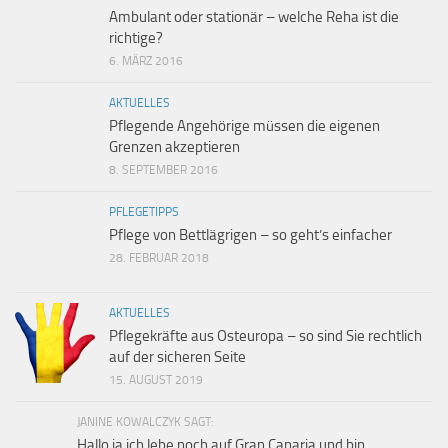
Ambulant oder stationär – welche Reha ist die
richtige?
6. MÄRZ 2016
AKTUELLES
Pflegende Angehörige müssen die eigenen
Grenzen akzeptieren
8. SEPTEMBER 2016
PFLEGETIPPS
Pflege von Bettlägrigen – so geht’s einfacher
28. FEBRUAR 2018
AKTUELLES
Pflegekräfte aus Osteuropa – so sind Sie rechtlich
auf der sicheren Seite
15. AUGUST 2019
JANINE KOWALCZYK SAGT:
Hallo,ja ich lebe noch auf Gran Canaria und bin