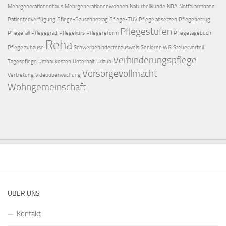
Mehrgenerationenhaus
Mehrgenerationenwohnen
Naturheilkunde
NBA
Notfallarmband
Patientenverfügung
Pflege-Pauschbetrag
Pflege-TÜV
Pflege absetzen
Pflegebetrug
Pflegestufen
Pflegefall
Pflegegrad
Pflegekurs
Pflegereform
Pflegetagebuch
Reha
Pflege zuhause
Schwerbehindertenausweis
Senioren WG
Steuervorteil
Verhinderungspflege
Tagespflege
Umbaukosten
Unterhalt
Urlaub
Vorsorgevollmacht
Vertretung
Videoüberwachung
Wohngemeinschaft
ÜBER UNS
Kontakt