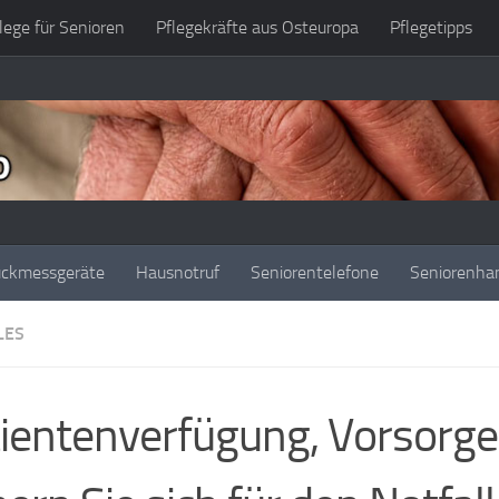
lege für Senioren
Pflegekräfte aus Osteuropa
Pflegetipps
uckmessgeräte
Hausnotruf
Seniorentelefone
Seniorenha
LES
ientenverfügung, Vorsorge