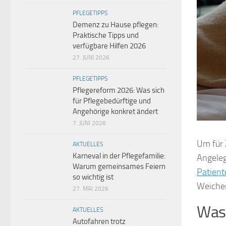
PFLEGETIPPS
Demenz zu Hause pflegen:
Praktische Tipps und
verfügbare Hilfen 2026
27. JUNI 2026
PFLEGETIPPS
Pflegereform 2026: Was sich
für Pflegebedürftige und
Angehörige konkret ändert
7. JUNI 2026
Um für 
AKTUELLES
Karneval in der Pflegefamilie:
Angeleg
Warum gemeinsames Feiern
Patien
so wichtig ist
Weichen
27. MAI 2026
Was 
AKTUELLES
Autofahren trotz