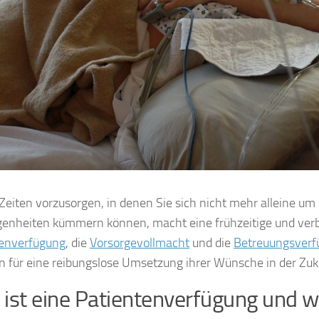
Zeiten vorzusorgen, in denen Sie sich nicht mehr alleine um 
enheiten kümmern können, macht eine frühzeitige und verb
tenverfügung
, die
Vorsorgevollmacht
und die
Betreuungsverf
 für eine reibungslose Umsetzung ihrer Wünsche in der Zuku
ist eine Patientenverfügung und wan