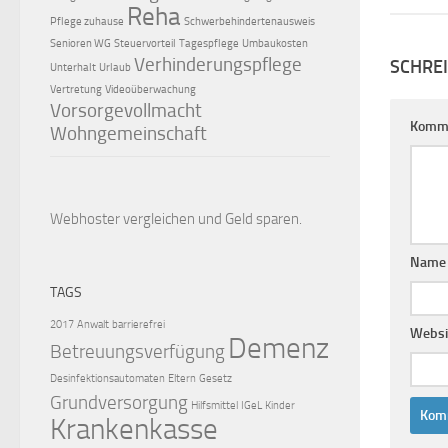
Reha
Pflege zuhause
Schwerbehindertenausweis
Senioren WG
Steuervorteil
Tagespflege
Umbaukosten
Verhinderungspflege
SCHRE
Unterhalt
Urlaub
Vertretung
Videoüberwachung
Vorsorgevollmacht
Komm
Wohngemeinschaft
Webhoster vergleichen
und Geld sparen.
Nam
TAGS
2017
Anwalt
barrierefrei
Websi
Demenz
Betreuungsverfügung
Desinfektionsautomaten
Eltern
Gesetz
Grundversorgung
Hilfsmittel
IGeL
Kinder
Krankenkasse