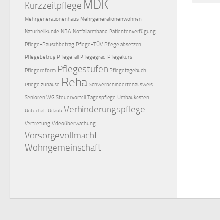
MDK
Kurzzeitpflege
Mehrgenerationenhaus
Mehrgenerationenwohnen
Naturheilkunde
NBA
Notfallarmband
Patientenverfügung
Pflege-Pauschbetrag
Pflege-TÜV
Pflege absetzen
Pflegebetrug
Pflegefall
Pflegegrad
Pflegekurs
Pflegestufen
Pflegereform
Pflegetagebuch
Reha
Pflege zuhause
Schwerbehindertenausweis
Senioren WG
Steuervorteil
Tagespflege
Umbaukosten
Verhinderungspflege
Unterhalt
Urlaub
Vertretung
Videoüberwachung
Vorsorgevollmacht
Wohngemeinschaft