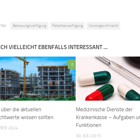
ter:
Betreuungsverfügung
Patientenverfügung
Vorsorgevollmacht
ICH VIELLEICHT EBENFALLS INTERESSANT …
0
 über die aktuellen
Medizinische Dienste der
chtwerte wissen sollten
Krankenkasse – Aufgaben u
Funktionen
BER 2024
30. JULI 2015