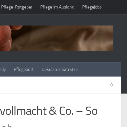
Pflege-Ratgeber
Pflege im Ausland
Pflegejobs
ndy
Pflegebett
Dekubitusmatratze
0
vollmacht & Co. – So