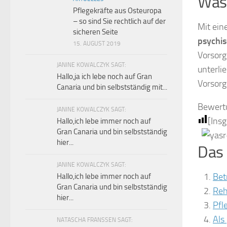
Was 
Pflegekräfte aus Osteuropa
– so sind Sie rechtlich auf der
Mit ein
sicheren Seite
psychis
15. AUGUST 2019
Vorsorg
JANINE KOWALCZYK SAGT:
unterli
Hallo,ja ich lebe noch auf Gran
Vorsorg
Canaria und bin selbstständig mit...
Bewert
JANINE KOWALCZYK SAGT:
[Ins
Hallo,ich lebe immer noch auf
Gran Canaria und bin selbstständig
hier...
Das 
JANINE KOWALCZYK SAGT:
Bet
Hallo,ich lebe immer noch auf
Gran Canaria und bin selbstständig
Reh
hier...
Pfl
Als
NATASCHA FRANSSEN SAGT: