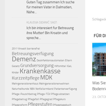
Guten Tag zusammen Ich suche
für meinen Vater in Dalmatien,
Nähe...
Schlagwör
KLAUDIJA OJDANIĆ SAGT:
Ich bin interesiert fur Betreuung
ihre Mutter! Bin Kroatin und
FÜR D
spreche...
2017
Anwalt
barrierefrei
Betreuungsverfügung
Demenz
Desinfektionsautomaten
Eltern
Grundversorgung
Gesetz
Hilfsmittel
IGeL
Krankenkasse
Kinder
MDK
Kurzzeitpflege
Was Sie
Mehrgenerationenhaus
Mehrgenerationenwohnen
Bodenri
Naturheilkunde
NBA
Notfallarmband
Patientenverfügung
Pflege-Pauschbetrag
Pflege-TÜV
Pflege absetzen
23. OKTO
Pflegebetrug
Pflegefall
Pflegegrad
Pflegekurs
Pflegestufen
Pflegereform
Pflegetagebuch