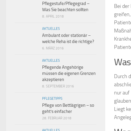
Pflegestufe/Pflegegrad –
Bei der
Was Sie beachten sollten
greifen,
8. APRIL 2018
Patient
AKTUELLES
Maßnahm
Ambulant oder stationär –
Krankhe
welche Reha ist die richtige?
Patient
6. MÄRZ 2016
Was 
AKTUELLES
Pflegende Angehörige
müssen die eigenen Grenzen
Durch d
akzeptieren
abschli
8. SEPTEMBER 2016
nur auf
PFLEGETIPPS
glauben
Pflege von Bettlägrigen – so
Liegt k
geht’s einfacher
Angeleg
28. FEBRUAR 2018
AKTUELLES