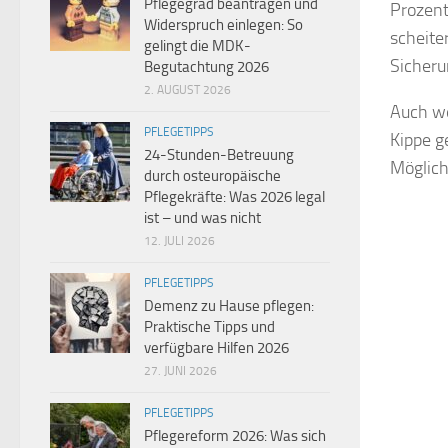
Pflegegrad beantragen und
Prozent
Widerspruch einlegen: So
scheite
gelingt die MDK-
Sicheru
Begutachtung 2026
2. AUGUST 2026
Auch we
PFLEGETIPPS
Kippe g
24-Stunden-Betreuung
Möglich
durch osteuropäische
Pflegekräfte: Was 2026 legal
ist – und was nicht
12. JULI 2026
PFLEGETIPPS
Demenz zu Hause pflegen:
Praktische Tipps und
verfügbare Hilfen 2026
27. JUNI 2026
PFLEGETIPPS
Pflegereform 2026: Was sich