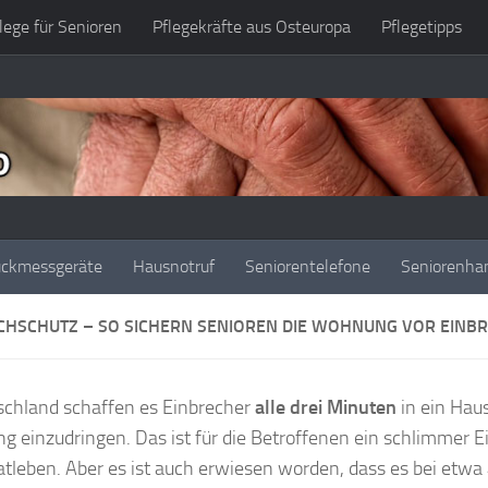
lege für Senioren
Pflegekräfte aus Osteuropa
Pflegetipps
uckmessgeräte
Hausnotruf
Seniorentelefone
Seniorenha
CHSCHUTZ – SO SICHERN SENIOREN DIE WOHNUNG VOR EINB
schland schaffen es Einbrecher
alle drei Minuten
in ein Haus
 einzudringen. Das ist für die Betroffenen ein schlimmer Ein
vatleben. Aber es ist auch erwiesen worden, dass es bei etwa