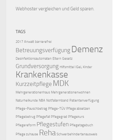
Webhoster vergleichen
und Geld sparen.
TAGS
2017
Anwalt
barrierefrei
Demenz
Betreuungsverfügung
Desinfektionsautomaten
Eltern
Gesetz
Grundversorgung
Hilfsmittel
IGeL
Kinder
Krankenkasse
MDK
Kurzzeitpflege
Mehrgenerationenhaus
Mehrgenerationenwohnen
Naturheilkunde
NBA
Notfallarmband
Patientenverfügung
Pflege-Pauschbetrag
Pflege-TÜV
Pflege absetzen
Pflegebetrug
Pflegefall
Pflegegrad
Pflegekurs
Pflegestufen
Pflegereform
Pflegetagebuch
Reha
Pflege zuhause
Schwerbehindertenausweis