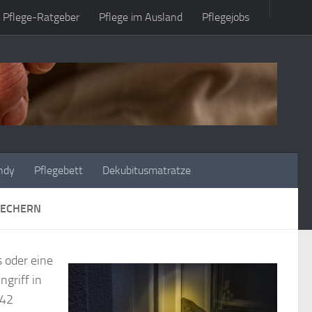
Pflege-Ratgeber
Pflege im Ausland
Pflegejobs
ndy
Pflegebett
Dekubitusmatratze
RECHERN
 oder eine
griff in
 42