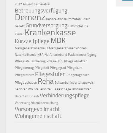
2017
Anwalt
barrierefrei
Betreuungsverfügung
Demenz
Desinfektionsautomaten
Eltern
Grundversorgung
Gesetz
Hilfsmittel
IGeL
Krankenkasse
Kinder
MDK
Kurzzeitpflege
Mehrgenerationenhaus
Mehrgenerationenwohnen
Naturheilkunde
NBA
Notfallarmband
Patientenverfügung
Pflege-Pauschbetrag
Pflege-TÜV
Pflege absetzen
Pflegebetrug
Pflegefall
Pflegegrad
Pflegekurs
Pflegestufen
Pflegereform
Pflegetagebuch
Reha
Pflege zuhause
Schwerbehindertenausweis
Senioren WG
Steuervorteil
Tagespflege
Umbaukosten
Verhinderungspflege
Unterhalt
Urlaub
Vertretung
Videoüberwachung
Vorsorgevollmacht
Wohngemeinschaft