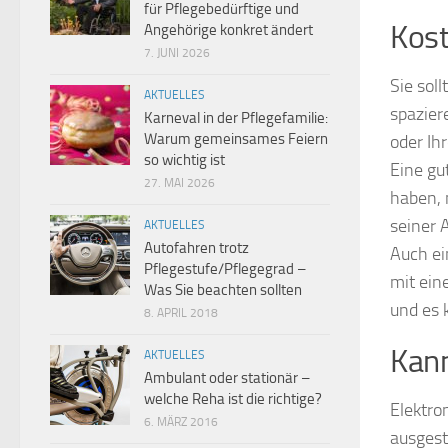
für Pflegebedürftige und
Kost
Angehörige konkret ändert
7. JUNI 2026
Sie sol
AKTUELLES
spazier
Karneval in der Pflegefamilie:
Warum gemeinsames Feiern
oder Ih
so wichtig ist
Eine gu
27. MAI 2026
haben, 
seiner 
AKTUELLES
Autofahren trotz
Auch e
Pflegestufe/Pflegegrad –
mit ein
Was Sie beachten sollten
und es 
8. APRIL 2018
Kann
AKTUELLES
Ambulant oder stationär –
welche Reha ist die richtige?
Elektro
6. MÄRZ 2016
ausgest