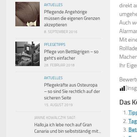
direkt a
AKTUELLES
Pflegende Angehörige
umgehen
müssen die eigenen Grenzen
Auch w
akzeptieren
Alarman
8. SEPTEMBER 2016
Mit ein
PFLEGETIPPS
Rolllad
Pflege von Bettlägrigen – so
Machen 
geht’s einfacher
Ihr Eig
28. FEBRUAR 2018
AKTUELLES
Bewert
Pflegekräfte aus Osteuropa
[Ins
– so sind Sie rechtlich auf der
sicheren Seite
Das Kö
15. AUGUST 2019
Tip
JANINE KOWALCZYK SAGT:
Tag
Hallo,ja ich lebe noch auf Gran
Bet
Canaria und bin selbstständig mit...