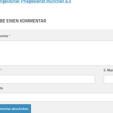
ngelischer Pflegedienst München e.V
IBE EINEN KOMMENTAR
entar
*
e
*
E-Mai
te