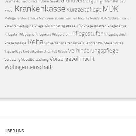
Grundversorgung
Desinfektionsautomaten
Eltern
Gesetz
Hilfsmittel
IGeL
Krankenkasse
MDK
Kurzzeitpflege
Kinder
Mehrgenerationenhaus
Mehrgenerationenwohnen
Naturheilkunde
NBA
Notfallarmband
Patientenverfügung
Pflege-Pauschbetrag
Pflege-TÜV
Pflege absetzen
Pflegebetrug
Pflegestufen
Pflegefall
Pflegegrad
Pflegekurs
Pflegereform
Pflegetagebuch
Reha
Pflege zuhause
Schwerbehindertenausweis
Senioren WG
Steuervorteil
Verhinderungspflege
Tagespflege
Umbaukosten
Unterhalt
Urlaub
Vorsorgevollmacht
Vertretung
Videoüberwachung
Wohngemeinschaft
ÜBER UNS