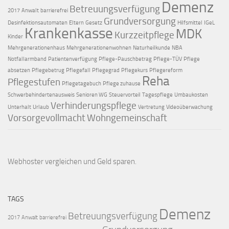
Demenz
Betreuungsverfügung
2017
Anwalt
barrierefrei
Grundversorgung
Desinfektionsautomaten
Eltern
Gesetz
Hilfsmittel
IGeL
Krankenkasse
MDK
Kurzzeitpflege
Kinder
Mehrgenerationenhaus
Mehrgenerationenwohnen
Naturheilkunde
NBA
Notfallarmband
Patientenverfügung
Pflege-Pauschbetrag
Pflege-TÜV
Pflege
absetzen
Pflegebetrug
Pflegefall
Pflegegrad
Pflegekurs
Pflegereform
Reha
Pflegestufen
Pflegetagebuch
Pflege zuhause
Schwerbehindertenausweis
Senioren WG
Steuervorteil
Tagespflege
Umbaukosten
Verhinderungspflege
Unterhalt
Urlaub
Vertretung
Videoüberwachung
Vorsorgevollmacht
Wohngemeinschaft
Webhoster vergleichen
und Geld sparen.
TAGS
Demenz
Betreuungsverfügung
2017
Anwalt
barrierefrei