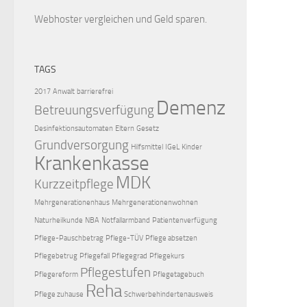
Webhoster vergleichen
und Geld sparen.
TAGS
2017
Anwalt
barrierefrei
Demenz
Betreuungsverfügung
Desinfektionsautomaten
Eltern
Gesetz
Grundversorgung
Hilfsmittel
IGeL
Kinder
Krankenkasse
MDK
Kurzzeitpflege
Mehrgenerationenhaus
Mehrgenerationenwohnen
Naturheilkunde
NBA
Notfallarmband
Patientenverfügung
Pflege-Pauschbetrag
Pflege-TÜV
Pflege absetzen
Pflegebetrug
Pflegefall
Pflegegrad
Pflegekurs
Pflegestufen
Pflegereform
Pflegetagebuch
Reha
Pflege zuhause
Schwerbehindertenausweis