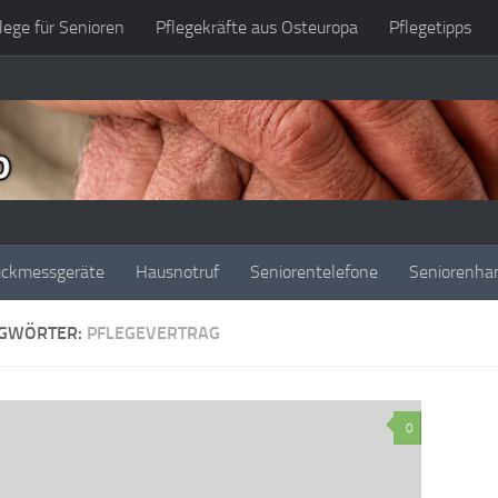
lege für Senioren
Pflegekräfte aus Osteuropa
Pflegetipps
uckmessgeräte
Hausnotruf
Seniorentelefone
Seniorenha
GWÖRTER:
PFLEGEVERTRAG
0