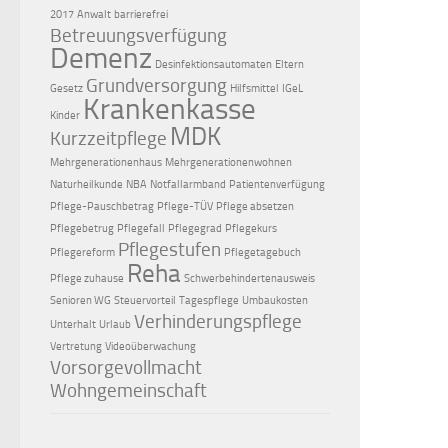
2017
Anwalt
barrierefrei
Betreuungsverfügung
Demenz
Desinfektionsautomaten
Eltern
Grundversorgung
Gesetz
Hilfsmittel
IGeL
Krankenkasse
Kinder
MDK
Kurzzeitpflege
Mehrgenerationenhaus
Mehrgenerationenwohnen
Naturheilkunde
NBA
Notfallarmband
Patientenverfügung
Pflege-Pauschbetrag
Pflege-TÜV
Pflege absetzen
Pflegebetrug
Pflegefall
Pflegegrad
Pflegekurs
Pflegestufen
Pflegereform
Pflegetagebuch
Reha
Pflege zuhause
Schwerbehindertenausweis
Senioren WG
Steuervorteil
Tagespflege
Umbaukosten
Verhinderungspflege
Unterhalt
Urlaub
Vertretung
Videoüberwachung
Vorsorgevollmacht
Wohngemeinschaft