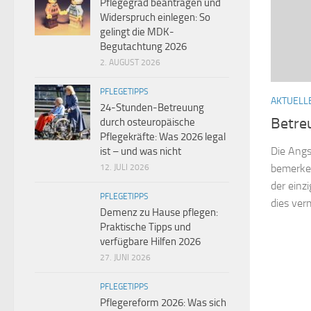
Pflegegrad beantragen und
Widerspruch einlegen: So
gelingt die MDK-
Begutachtung 2026
2. AUGUST 2026
PFLEGETIPPS
AKTUELL
24-Stunden-Betreuung
Betre
durch osteuropäische
Pflegekräfte: Was 2026 legal
Die Angs
ist – und was nicht
bemerken
12. JULI 2026
der einz
PFLEGETIPPS
dies ver
Demenz zu Hause pflegen:
Praktische Tipps und
verfügbare Hilfen 2026
27. JUNI 2026
PFLEGETIPPS
Pflegereform 2026: Was sich