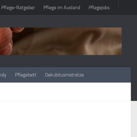
Pflege-Ratgeber
Pflege im Ausland
Pflegejobs
ndy
Pflegebett
Dekubitusmatratze