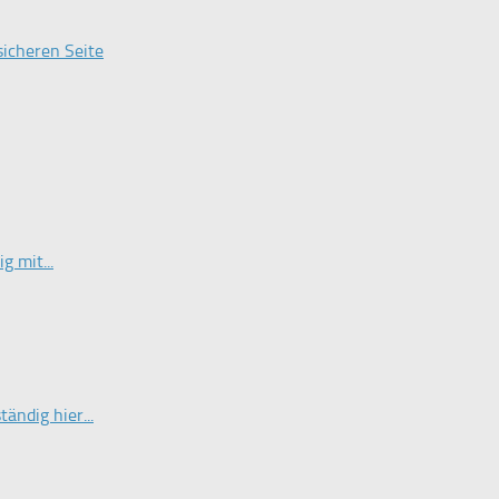
sicheren Seite
g mit...
ändig hier...