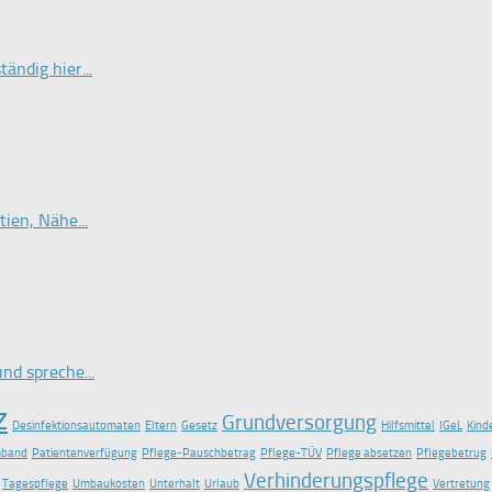
ändig hier...
ien, Nähe...
nd spreche...
z
Grundversorgung
Desinfektionsautomaten
Eltern
Gesetz
Hilfsmittel
IGeL
Kind
mband
Patientenverfügung
Pflege-Pauschbetrag
Pflege-TÜV
Pflege absetzen
Pflegebetrug
Verhinderungspflege
Tagespflege
Umbaukosten
Unterhalt
Urlaub
Vertretung