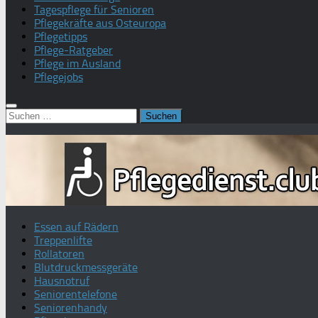
Tagespflege für Senioren
Pflegekräfte aus Osteuropa
Pflegetipps
Pflege-Ratgeber
Pflege im Ausland
Pflegejobs
Suchen
nach:
Essen auf Rädern
Treppenlifte
Rollatoren
Blutdruckmessgeräte
Hausnotruf
Seniorentelefone
Seniorenhandy