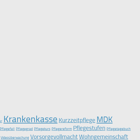
Krankenkasse
MDK
Kurzzeitpflege
er
Pflegestufen
Pflegefall
Pflegegrad
Pflegekurs
Pflegereform
Pflegetagebuch
Vorsorgevollmacht
Wohngemeinschaft
Videoüberwachung