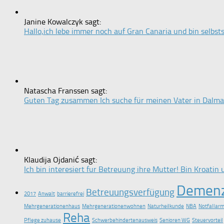
Janine Kowalczyk sagt:
Hallo,ich lebe immer noch auf Gran Canaria und bin selbstst
Natascha Franssen sagt:
Guten Tag zusammen Ich suche für meinen Vater in Dalmat
Klaudija Ojdanić sagt:
Ich bin interesiert fur Betreuung ihre Mutter! Bin Kroatin u
Demen
Betreuungsverfügung
2017
Anwalt
barrierefrei
Mehrgenerationenhaus
Mehrgenerationenwohnen
Naturheilkunde
NBA
Notfallar
Reha
Pflege zuhause
Schwerbehindertenausweis
Senioren WG
Steuervorteil